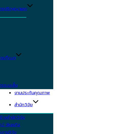
ูตรปริญญาเอก
ารศึกษา
ตรระยะสั้น
งานประกันคุณภาพ
สำนักวิจัย
้างสำนักวิจัย
ัศน์ พันธกิจ
งานวิจัย