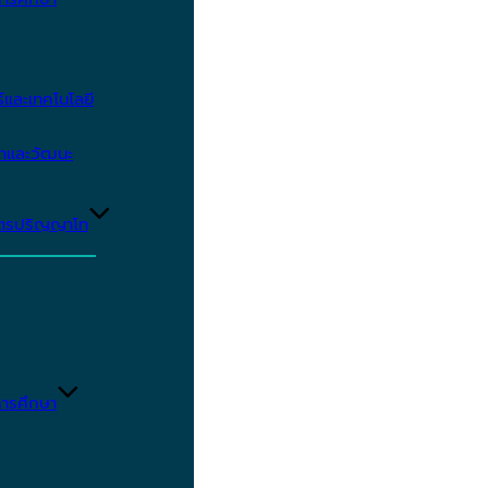
และเทคโนโลยี
ษาและวัฒนะ
ูตรปริญญาโท
ารศึกษา