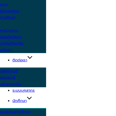
คลากร
ูลส่วนบุคคล
ีการศึกษา
ะหน่วยงาน
ารและกิจกรรม
กาศในวิทยาลัย
นกับเรา
ติดต่อเรา
งอธิการบดี
รงคณะบดี
งฝ่ายการเงิน
ระบบบุคลากร
นักศึกษา
สอบชิงทุนการศึกษา