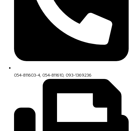
054-811603-4, 054-811610, 093-1369236