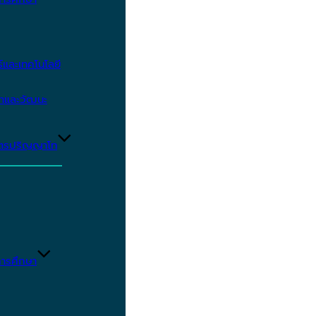
และเทคโนโลยี
ษาและวัฒนะ
ูตรปริญญาโท
ารศึกษา