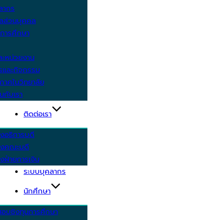
คลากร
ูลส่วนบุคคล
ีการศึกษา
ะหน่วยงาน
ารและกิจกรรม
กาศในวิทยาลัย
นกับเรา
ติดต่อเรา
งอธิการบดี
รงคณะบดี
งฝ่ายการเงิน
ระบบบุคลากร
นักศึกษา
สอบชิงทุนการศึกษา