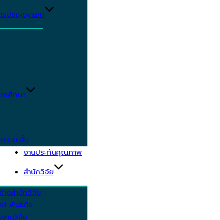
ูตรปริญญาเอก
ารศึกษา
ตรระยะสั้น
งานประกันคุณภาพ
สำนักวิจัย
้างสำนักวิจัย
ัศน์ พันธกิจ
งานวิจัย