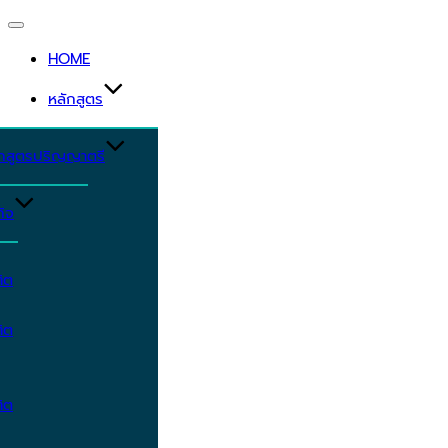
Toggle
navigation
HOME
หลักสูตร
ักสูตรปริญญาตรี
ิจ
ิต
ิต
ิต