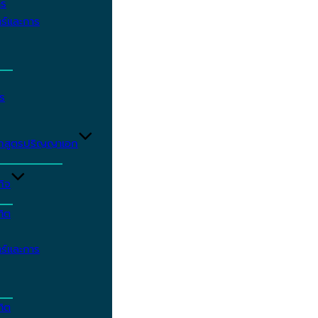
าร
ร์และการ
ร
ักสูตรปริญญาเอก
กิจ
ฑิต
ร์และการ
ฑิต