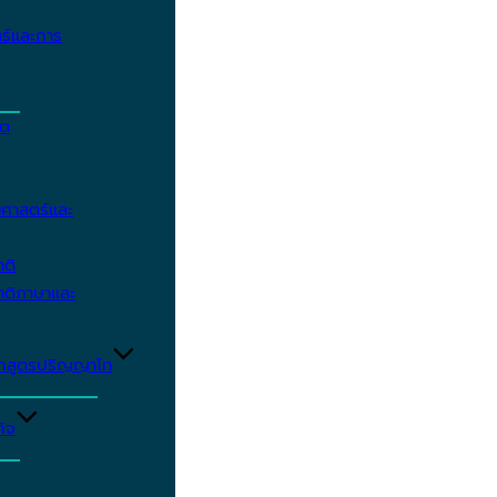
ร์และการ
ิต
ศาสตร์และ
าติ
าติภาษาและ
ักสูตรปริญญาโท
ิจ