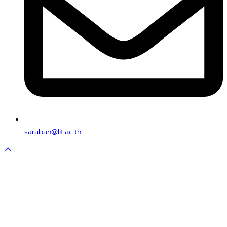
saraban@lit.ac.th
Scroll
to
top