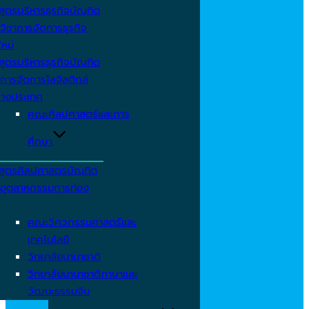
สูตรบริหารธุรกิจบัณฑิต
วิชาการจัดการธุรกิจ
ใหม่
สูตรบริหารธุรกิจบัณฑิต
การจัดการโลจิสติกส์
่างประเทศ
คณะศิลปศาสตร์และการ
ศึกษา
สูตรศิลปศาสตรบัณฑิต
าอุตสาหกรรมการท่อง
ว
คณะวิศวกรรมศาสตร์และ
เทคโนโลยี
วิทยาลัยนานาชาติ
วิทยาลัยนานาชาติภาษาและ
วัฒนะธรรมจีน