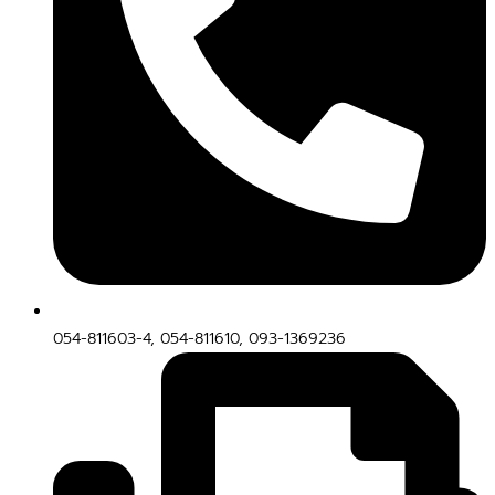
054-811603-4, 054-811610, 093-1369236