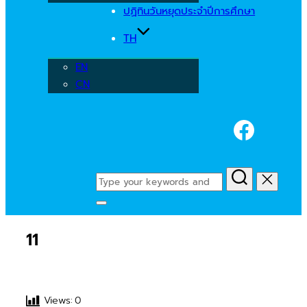
ปฏิทินวันหยุดประจำปีการศึกษา
TH
EN
CN
Faceb
Search
for:
Toggle
sidebar
11
&
navigation
Views:
0