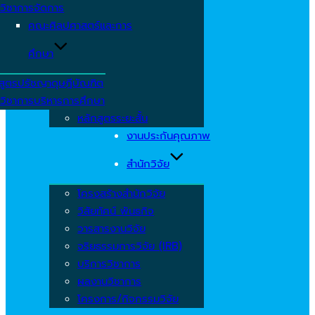
วิชาการจัดการ
คณะศิลปศาสตร์และการ
ศึกษา
สูตรปรัชญาดุษฎีบัณฑิต
วิชาการบริหารการศึกษา
หลักสูตรระยะสั้น
งานประกันคุณภาพ
สำนักวิจัย
โครงสร้างสำนักวิจัย
วิสัยทัศน์ พันธกิจ
วารสารงานวิจัย
จริยธรรมการวิจัย (IRB)
บริการวิชาการ
ผลงานวิชาการ
โครงการ/กิจกรรมวิจัย