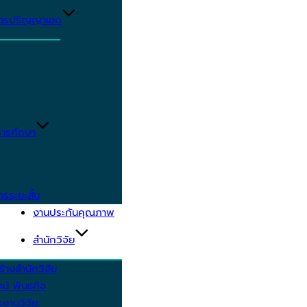
ูตรปริญญาเอก
ารศึกษา
ตรระยะสั้น
งานประกันคุณภาพ
สำนักวิจัย
้างสำนักวิจัย
ัศน์ พันธกิจ
งานวิจัย