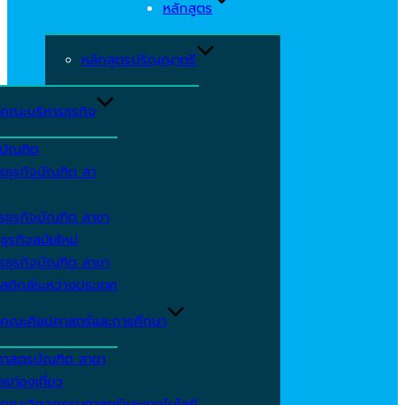
หลักสูตร
หลักสูตรปริญญาตรี
คณะบริหารธุรกิจ
ีบัณฑิต
รธุรกิจบัณฑิต สา
รธุรกิจบัณฑิต สาขา
ธุรกิจสมัยใหม่
รธุรกิจบัณฑิต สาขา
สติกส์ระหว่างประเทศ
คณะศิลปศาสตร์และการศึกษา
ศาสตรบัณฑิต สาขา
รท่องเที่ยว
คณะวิศวกรรมศาสตร์และเทคโนโลยี