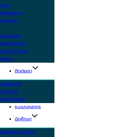
คลากร
ูลส่วนบุคคล
ีการศึกษา
ะหน่วยงาน
ารและกิจกรรม
กาศในวิทยาลัย
นกับเรา
ติดต่อเรา
งอธิการบดี
รงคณะบดี
งฝ่ายการเงิน
ระบบบุคลากร
นักศึกษา
สอบชิงทุนการศึกษา