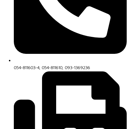
054-811603-4, 054-811610, 093-1369236