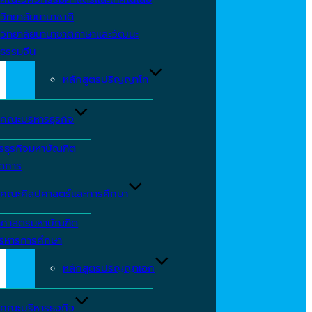
วิทยาลัยนานาชาติ
วิทยาลัยนานาชาติภาษาและวัฒนะ
ธรรมจีน
หลักสูตรปริญญาโท
คณะบริหารธุรกิจ
รธุรกิจมหาบัณฑิต
ัดการ
คณะศิลปศาสตร์และการศึกษา
าศาสตรมหาบัณฑิต
ริหารการศึกษา
หลักสูตรปริญญาเอก
คณะบริหารธุจกิจ