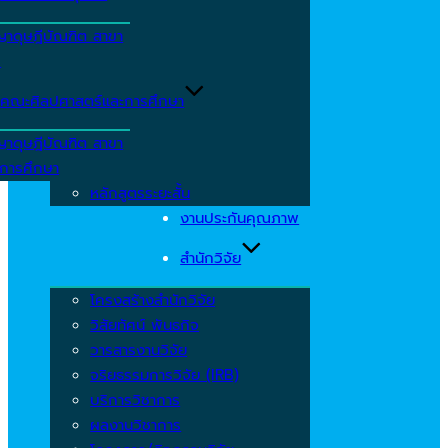
ญาดุษฎีบัณฑิต สาขา
ร
คณะศิลปศาสตร์และการศึกษา
ญาดุษฎีบัณฑิต สาขา
รการศึกษา
หลักสูตรระยะสั้น
งานประกันคุณภาพ
สำนักวิจัย
โครงสร้างสำนักวิจัย
วิสัยทัศน์ พันธกิจ
วารสารงานวิจัย
จริยธรรมการวิจัย (IRB)
บริการวิชาการ
ผลงานวิชาการ