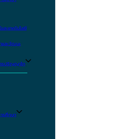
และเทคโนโลยี
ษาและวัฒนะ
ูตรปริญญาโท
ารศึกษา