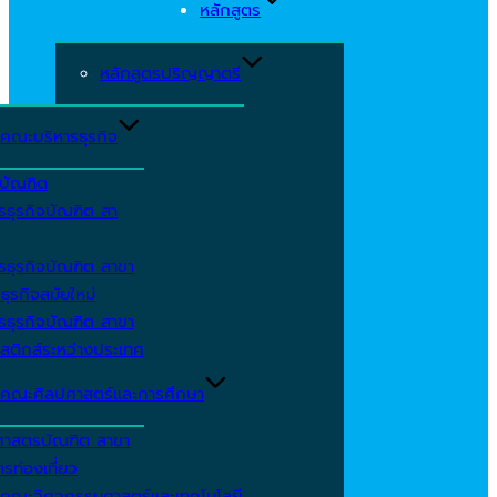
หลักสูตร
หลักสูตรปริญญาตรี
คณะบริหารธุรกิจ
ีบัณฑิต
รธุรกิจบัณฑิต สา
รธุรกิจบัณฑิต สาขา
ธุรกิจสมัยใหม่
รธุรกิจบัณฑิต สาขา
สติกส์ระหว่างประเทศ
คณะศิลปศาสตร์และการศึกษา
ศาสตรบัณฑิต สาขา
รท่องเที่ยว
คณะวิศวกรรมศาสตร์และเทคโนโลยี