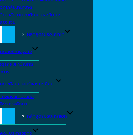
วิทยาลัยนานาชาติ
วิทยาลัยนานาชาติภาษาและวัฒนะ
ธรรมจีน
หลักสูตรปริญญาโท
คณะบริหารธุรกิจ
รธุรกิจมหาบัณฑิต
ัดการ
คณะศิลปศาสตร์และการศึกษา
าศาสตรมหาบัณฑิต
ริหารการศึกษา
หลักสูตรปริญญาเอก
คณะบริหารธุจกิจ