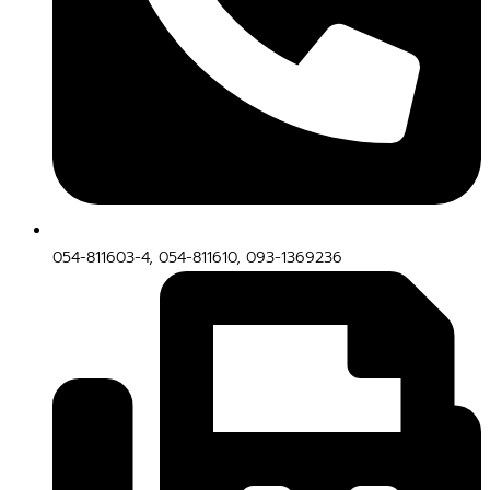
054-811603-4, 054-811610, 093-1369236