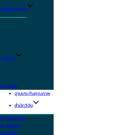
ูตรปริญญาเอก
ารศึกษา
ตรระยะสั้น
งานประกันคุณภาพ
สำนักวิจัย
้างสำนักวิจัย
ัศน์ พันธกิจ
งานวิจัย