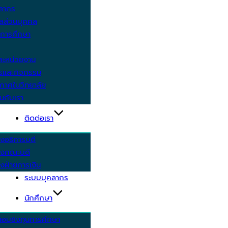
คลากร
ูลส่วนบุคคล
ีการศึกษา
ะหน่วยงาน
ารและกิจกรรม
กาศในวิทยาลัย
นกับเรา
ติดต่อเรา
งอธิการบดี
รงคณะบดี
งฝ่ายการเงิน
ระบบบุคลากร
นักศึกษา
สอบชิงทุนการศึกษา