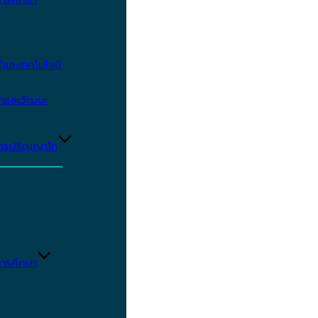
และเทคโนโลยี
ษาและวัฒนะ
ูตรปริญญาโท
ารศึกษา