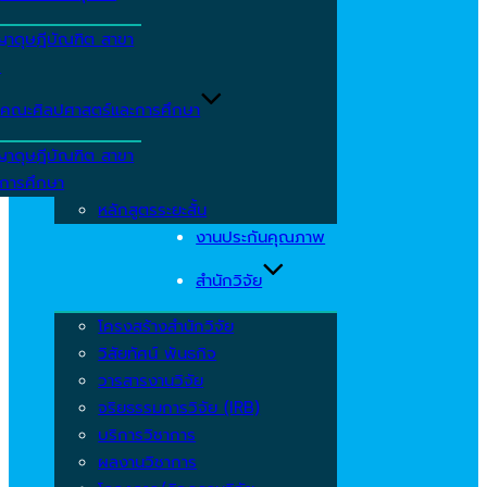
ญาดุษฎีบัณฑิต สาขา
ร
คณะศิลปศาสตร์และการศึกษา
ญาดุษฎีบัณฑิต สาขา
รการศึกษา
หลักสูตรระยะสั้น
งานประกันคุณภาพ
สำนักวิจัย
โครงสร้างสำนักวิจัย
วิสัยทัศน์ พันธกิจ
วารสารงานวิจัย
จริยธรรมการวิจัย (IRB)
บริการวิชาการ
ผลงานวิชาการ