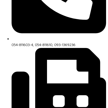
054-811603-4, 054-811610, 093-1369236