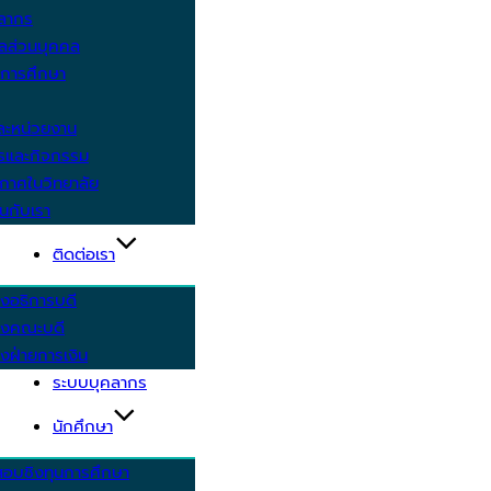
คลากร
ูลส่วนบุคคล
ีการศึกษา
ะหน่วยงาน
ารและกิจกรรม
กาศในวิทยาลัย
นกับเรา
ติดต่อเรา
งอธิการบดี
รงคณะบดี
งฝ่ายการเงิน
ระบบบุคลากร
นักศึกษา
สอบชิงทุนการศึกษา