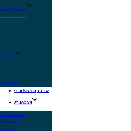
ูตรปริญญาเอก
ารศึกษา
ตรระยะสั้น
งานประกันคุณภาพ
สำนักวิจัย
้างสำนักวิจัย
ัศน์ พันธกิจ
งานวิจัย