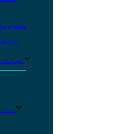
และเทคโนโลยี
ษาและวัฒนะ
ูตรปริญญาโท
ารศึกษา