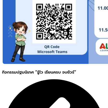
กิจกรรมปฐมนิเทศ “รู้ไว เรียนครบ จบชัวร์”