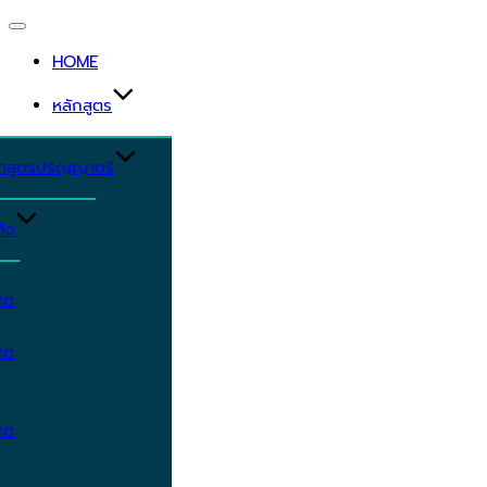
Toggle
navigation
HOME
หลักสูตร
ักสูตรปริญญาตรี
ิจ
ิต
ิต
ิต