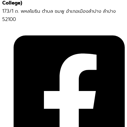
College)
173/1 ถ. พหลโยธิน ตำบล ชมพู อำเภอเมืองลำปาง ลำปาง
52100