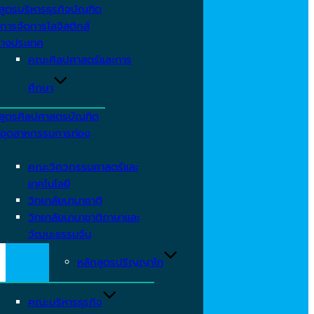
สูตรบริหารธุรกิจบัณฑิต
การจัดการโลจิสติกส์
่างประเทศ
คณะศิลปศาสตร์และการ
ศึกษา
สูตรศิลปศาสตรบัณฑิต
อุตสาหกรรมการท่อง
ว
คณะวิศวกรรมศาสตร์และ
เทคโนโลยี
วิทยาลัยนานาชาติ
วิทยาลัยนานาชาติภาษาและ
วัฒนะธรรมจีน
หลักสูตรปริญญาโท
คณะบริหารธุรกิจ