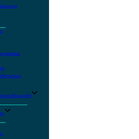
ร์และการ
ิต
ศาสตร์และ
าติ
าติภาษาและ
ักสูตรปริญญาโท
ิจ
าร