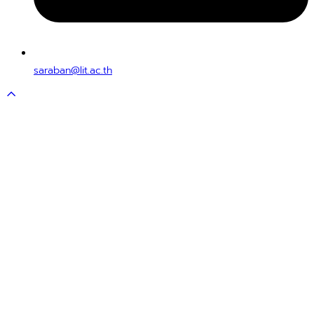
saraban@lit.ac.th
Scroll
to
top