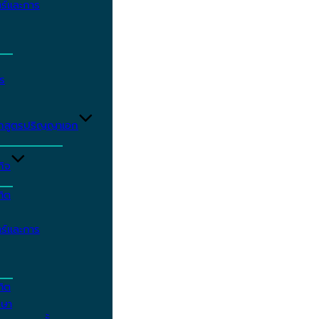
ร์และการ
ร
ักสูตรปริญญาเอก
กิจ
ฑิต
ร์และการ
ฑิต
กษา