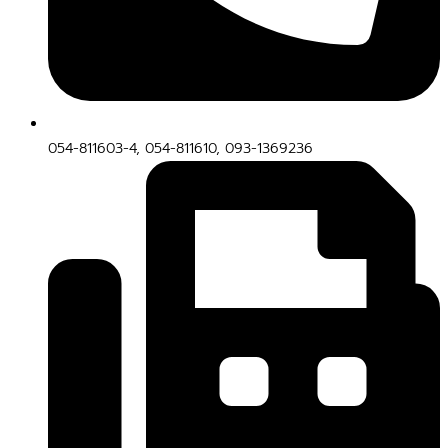
054-811603-4, 054-811610, 093-1369236