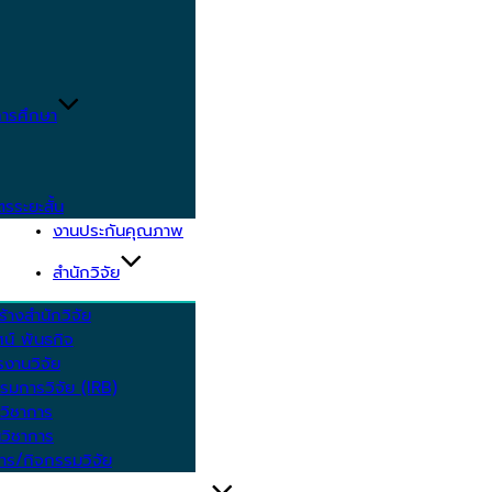
ารศึกษา
ตรระยะสั้น
งานประกันคุณภาพ
สำนักวิจัย
้างสำนักวิจัย
ัศน์ พันธกิจ
งานวิจัย
รมการวิจัย (IRB)
วิชาการ
วิชาการ
าร/กิจกรรมวิจัย