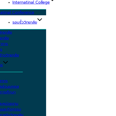
Internatinal College
natinal Conference
รอบรั้ววิทยาลัย
ิทยาลัย
ยาลัย
ชาการ
าร
้างวิทยาลัย
กร
คลากร
ูลส่วนบุคคล
ีการศึกษา
ะหน่วยงาน
ารและกิจกรรม
กาศในวิทยาลัย