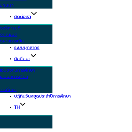
นกับเรา
ติดต่อเรา
งอธิการบดี
รงคณะบดี
งฝ่ายการเงิน
ระบบบุคลากร
นักศึกษา
สอบชิงทุนการศึกษา
อบผลการเรียน
การศึกษา
ปฏิทินวันหยุดประจำปีการศึกษา
TH