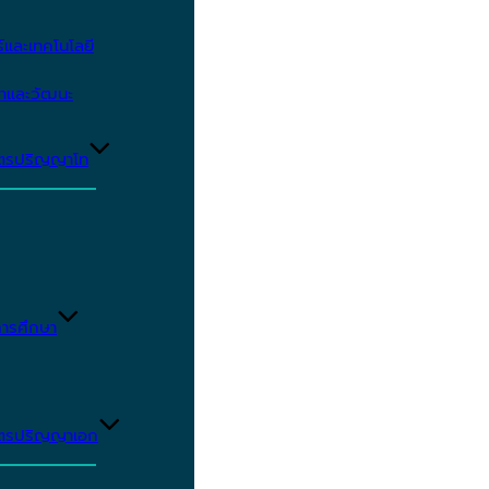
และเทคโนโลยี
ษาและวัฒนะ
ูตรปริญญาโท
ารศึกษา
ูตรปริญญาเอก