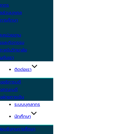
คลากร
ูลส่วนบุคคล
ีการศึกษา
ะหน่วยงาน
ารและกิจกรรม
กาศในวิทยาลัย
นกับเรา
ติดต่อเรา
งอธิการบดี
รงคณะบดี
งฝ่ายการเงิน
ระบบบุคลากร
นักศึกษา
สอบชิงทุนการศึกษา