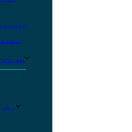
และเทคโนโลยี
ษาและวัฒนะ
ูตรปริญญาโท
ารศึกษา