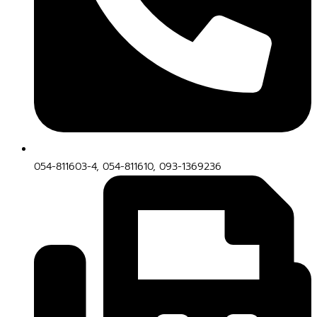
054-811603-4, 054-811610, 093-1369236