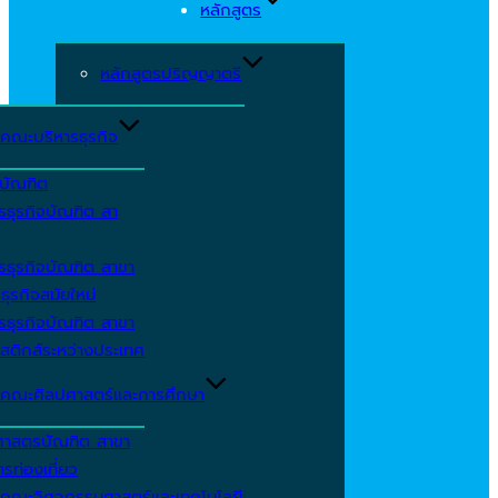
หลักสูตร
หลักสูตรปริญญาตรี
คณะบริหารธุรกิจ
ีบัณฑิต
รธุรกิจบัณฑิต สา
รธุรกิจบัณฑิต สาขา
ธุรกิจสมัยใหม่
รธุรกิจบัณฑิต สาขา
สติกส์ระหว่างประเทศ
คณะศิลปศาสตร์และการศึกษา
ศาสตรบัณฑิต สาขา
รท่องเที่ยว
คณะวิศวกรรมศาสตร์และเทคโนโลยี