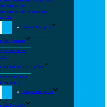
วิทยาลัยนานาชาติ
วิทยาลัยนานาชาติภาษาและวัฒนะ
ธรรมจีน
หลักสูตรปริญญาโท
คณะบริหารธุรกิจ
รธุรกิจมหาบัณฑิต
ัดการ
คณะศิลปศาสตร์และการศึกษา
าศาสตรมหาบัณฑิต
ริหารการศึกษา
หลักสูตรปริญญาเอก
คณะบริหารธุจกิจ