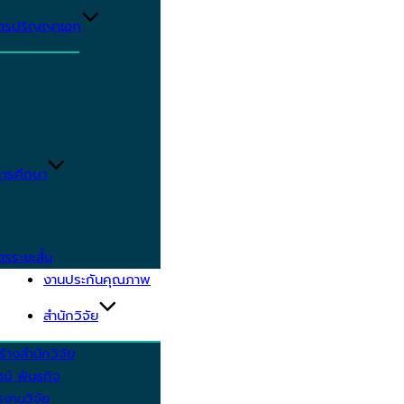
ูตรปริญญาเอก
ารศึกษา
ตรระยะสั้น
งานประกันคุณภาพ
สำนักวิจัย
้างสำนักวิจัย
ัศน์ พันธกิจ
งานวิจัย