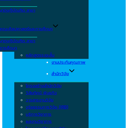
ญาดุษฎีบัณฑิต สาขา
ร
คณะศิลปศาสตร์และการศึกษา
ญาดุษฎีบัณฑิต สาขา
รการศึกษา
หลักสูตรระยะสั้น
งานประกันคุณภาพ
สำนักวิจัย
โครงสร้างสำนักวิจัย
วิสัยทัศน์ พันธกิจ
วารสารงานวิจัย
จริยธรรมการวิจัย (IRB)
บริการวิชาการ
ผลงานวิชาการ