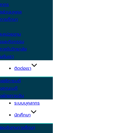
คลากร
ูลส่วนบุคคล
ีการศึกษา
ะหน่วยงาน
ารและกิจกรรม
กาศในวิทยาลัย
นกับเรา
ติดต่อเรา
งอธิการบดี
รงคณะบดี
งฝ่ายการเงิน
ระบบบุคลากร
นักศึกษา
สอบชิงทุนการศึกษา