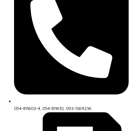
054-811603-4, 054-811610, 093-1369236