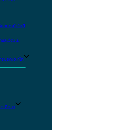
และเทคโนโลยี
ษาและวัฒนะ
ูตรปริญญาโท
ารศึกษา