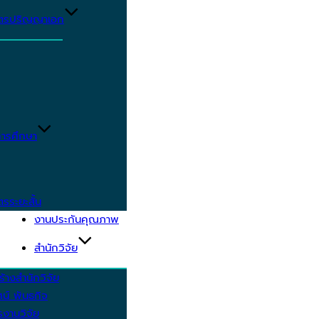
ูตรปริญญาเอก
ารศึกษา
ตรระยะสั้น
งานประกันคุณภาพ
สำนักวิจัย
้างสำนักวิจัย
ัศน์ พันธกิจ
งานวิจัย