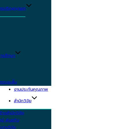
ูตรปริญญาเอก
ารศึกษา
ตรระยะสั้น
งานประกันคุณภาพ
สำนักวิจัย
้างสำนักวิจัย
ัศน์ พันธกิจ
งานวิจัย