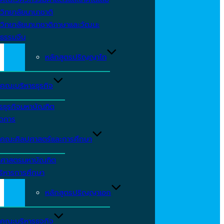
วิทยาลัยนานาชาติ
วิทยาลัยนานาชาติภาษาและวัฒนะ
ธรรมจีน
หลักสูตรปริญญาโท
คณะบริหารธุรกิจ
รธุรกิจมหาบัณฑิต
ัดการ
คณะศิลปศาสตร์และการศึกษา
าศาสตรมหาบัณฑิต
ริหารการศึกษา
หลักสูตรปริญญาเอก
คณะบริหารธุจกิจ