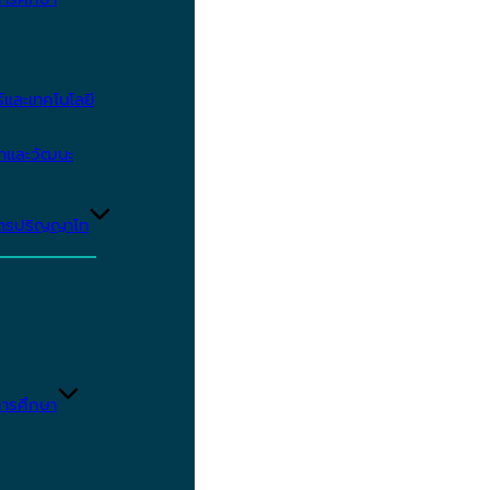
และเทคโนโลยี
ษาและวัฒนะ
ูตรปริญญาโท
ารศึกษา