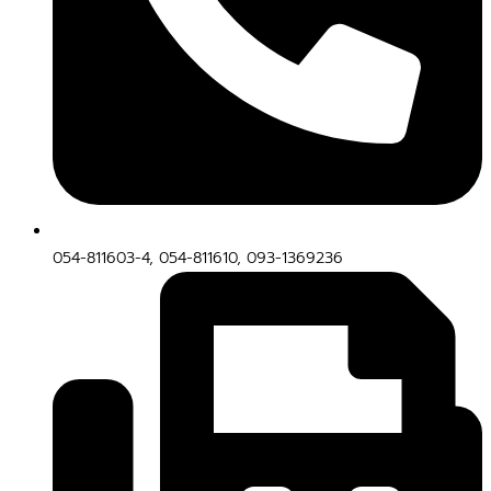
054-811603-4, 054-811610, 093-1369236