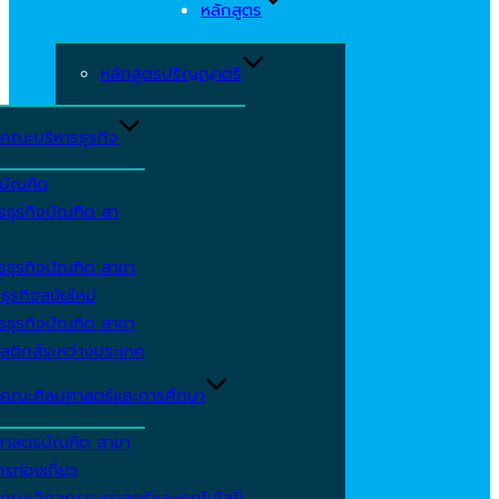
หลักสูตร
หลักสูตรปริญญาตรี
คณะบริหารธุรกิจ
ีบัณฑิต
รธุรกิจบัณฑิต สา
รธุรกิจบัณฑิต สาขา
ธุรกิจสมัยใหม่
รธุรกิจบัณฑิต สาขา
สติกส์ระหว่างประเทศ
คณะศิลปศาสตร์และการศึกษา
ศาสตรบัณฑิต สาขา
รท่องเที่ยว
คณะวิศวกรรมศาสตร์และเทคโนโลยี