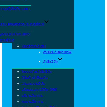
ญาดุษฎีบัณฑิต สาขา
ร
คณะศิลปศาสตร์และการศึกษา
ญาดุษฎีบัณฑิต สาขา
รการศึกษา
หลักสูตรระยะสั้น
งานประกันคุณภาพ
สำนักวิจัย
โครงสร้างสำนักวิจัย
วิสัยทัศน์ พันธกิจ
วารสารงานวิจัย
จริยธรรมการวิจัย (IRB)
บริการวิชาการ
ผลงานวิชาการ