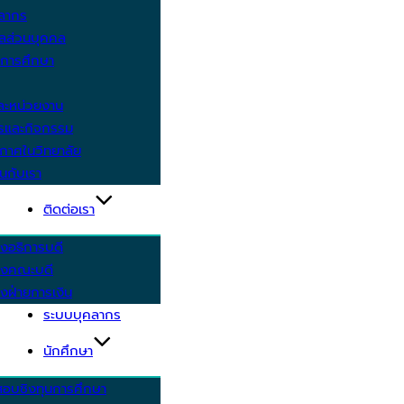
คลากร
ูลส่วนบุคคล
ีการศึกษา
ะหน่วยงาน
ารและกิจกรรม
กาศในวิทยาลัย
นกับเรา
ติดต่อเรา
งอธิการบดี
รงคณะบดี
งฝ่ายการเงิน
ระบบบุคลากร
นักศึกษา
สอบชิงทุนการศึกษา