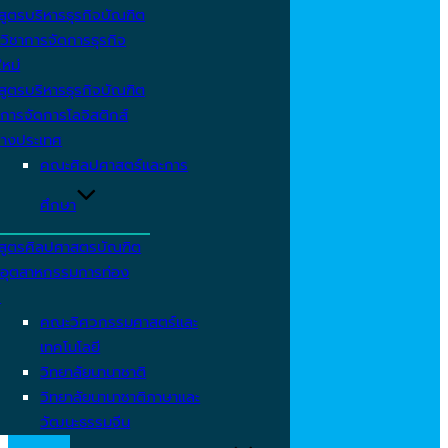
สูตรบริหารธุรกิจบัณฑิต
วิชาการจัดการธุรกิจ
ใหม่
สูตรบริหารธุรกิจบัณฑิต
การจัดการโลจิสติกส์
่างประเทศ
คณะศิลปศาสตร์และการ
ศึกษา
สูตรศิลปศาสตรบัณฑิต
าอุตสาหกรรมการท่อง
ว
คณะวิศวกรรมศาสตร์และ
เทคโนโลยี
วิทยาลัยนานาชาติ
วิทยาลัยนานาชาติภาษาและ
วัฒนะธรรมจีน