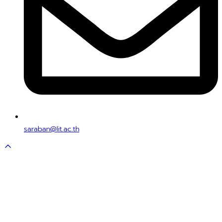
saraban@lit.ac.th
Scroll
to
top