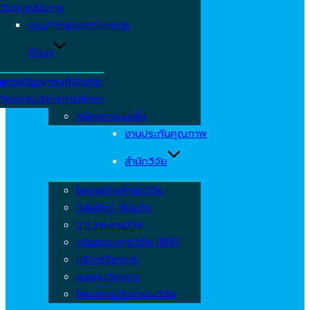
วิชาการจัดการ
คณะศิลปศาสตร์และการ
ศึกษา
สูตรปรัชญาดุษฎีบัณฑิต
วิชาการบริหารการศึกษา
หลักสูตรระยะสั้น
งานประกันคุณภาพ
สำนักวิจัย
โครงสร้างสำนักวิจัย
วิสัยทัศน์ พันธกิจ
วารสารงานวิจัย
จริยธรรมการวิจัย (IRB)
บริการวิชาการ
ผลงานวิชาการ
โครงการ/กิจกรรมวิจัย