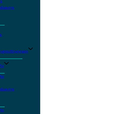
าร
ร์และการ
ร
ักสูตรปริญญาเอก
กิจ
ฑิต
ร์และการ
ฑิต