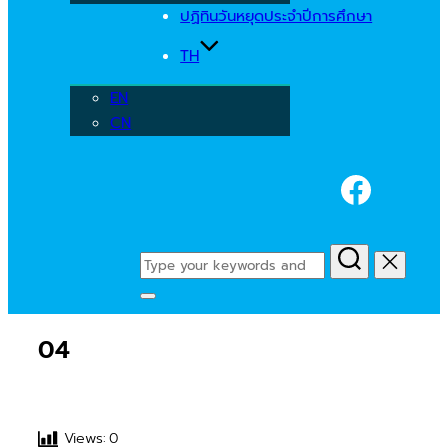
ปฏิทินวันหยุดประจำปีการศึกษา
TH
EN
CN
Faceb
Search
for:
Toggle
sidebar
04
&
navigation
Views:
0