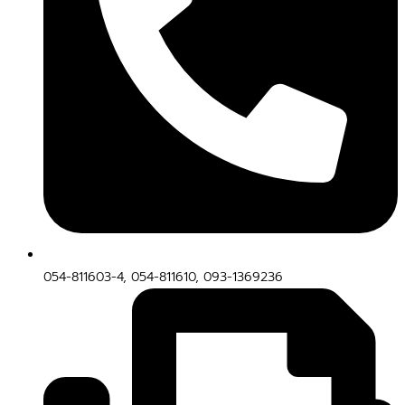
054-811603-4, 054-811610, 093-1369236