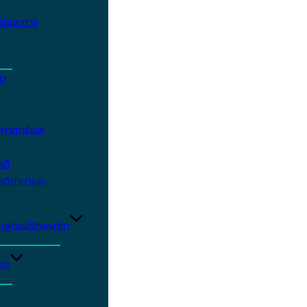
ร์และการ
ิต
ศาสตร์และ
าติ
าติภาษาและ
ักสูตรปริญญาโท
ิจ