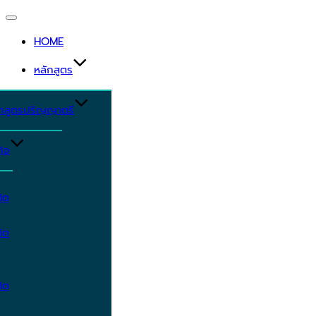
Toggle
navigation
HOME
หลักสูตร
ักสูตรปริญญาตรี
ิจ
ิต
ิต
ิต