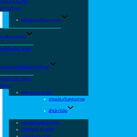
าสตรมหาบัณฑิต
ารการศึกษา
หลักสูตรปริญญาเอก
ะบริหารธุจกิจ
ุษฎีบัณฑิต สาขา
ะศิลปศาสตร์และการศึกษา
ุษฎีบัณฑิต สาขา
รศึกษา
หลักสูตรระยะสั้น
งานประกันคุณภาพ
สำนักวิจัย
โครงสร้างสำนักวิจัย
วิสัยทัศน์ พันธกิจ
วารสารงานวิจัย