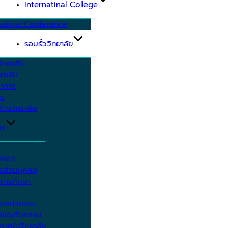
Internatinal College
natinal Conference
รอบรั้ววิทยาลัย
ิทยาลัย
ยาลัย
ชาการ
าร
้างวิทยาลัย
กร
คลากร
ูลส่วนบุคคล
ีการศึกษา
ะหน่วยงาน
ารและกิจกรรม
กาศในวิทยาลัย