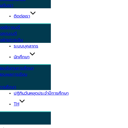
นกับเรา
ติดต่อเรา
งอธิการบดี
รงคณะบดี
งฝ่ายการเงิน
ระบบบุคลากร
นักศึกษา
สอบชิงทุนการศึกษา
อบผลการเรียน
การศึกษา
ปฏิทินวันหยุดประจำปีการศึกษา
TH