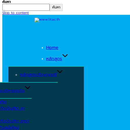
ค้นหา
ค้นหา
Skip to content
Home
หลักสูตร
หลักสูตรปริญญาตรี
ะบริหารธุรกิจ
ณฑิต
รกิจบัณฑิต สา
รกิจบัณฑิต สาขา
ิจสมัยใหม่