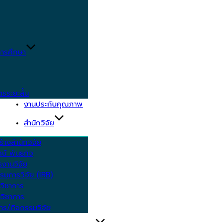
ารศึกษา
ตรระยะสั้น
งานประกันคุณภาพ
สำนักวิจัย
้างสำนักวิจัย
ัศน์ พันธกิจ
งานวิจัย
รมการวิจัย (IRB)
วิชาการ
วิชาการ
าร/กิจกรรมวิจัย