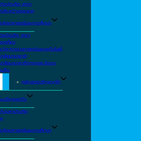
รกิจบัณฑิต สาขา
กส์ระหว่างประเทศ
ะศิลปศาสตร์และการศึกษา
ตรบัณฑิต สาขา
องเที่ยว
ะวิศวกรรมศาสตร์และเทคโนโลยี
ยาลัยนานาชาติ
ทยาลัยนานาชาติภาษาและวัฒนะ
รมจีน
หลักสูตรปริญญาโท
ะบริหารธุรกิจ
รกิจมหาบัณฑิต
าร
ะศิลปศาสตร์และการศึกษา