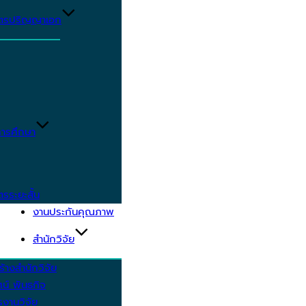
ูตรปริญญาเอก
ารศึกษา
ตรระยะสั้น
งานประกันคุณภาพ
สำนักวิจัย
้างสำนักวิจัย
ัศน์ พันธกิจ
งานวิจัย