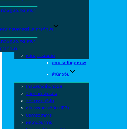
ญาดุษฎีบัณฑิต สาขา
ร
คณะศิลปศาสตร์และการศึกษา
ญาดุษฎีบัณฑิต สาขา
รการศึกษา
หลักสูตรระยะสั้น
งานประกันคุณภาพ
สำนักวิจัย
โครงสร้างสำนักวิจัย
วิสัยทัศน์ พันธกิจ
วารสารงานวิจัย
จริยธรรมการวิจัย (IRB)
บริการวิชาการ
ผลงานวิชาการ