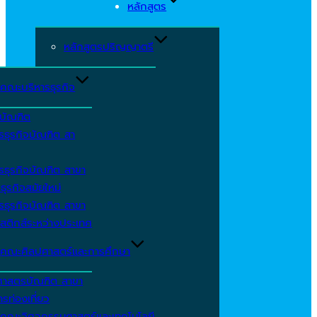
หลักสูตร
หลักสูตรปริญญาตรี
คณะบริหารธุรกิจ
ีบัณฑิต
รธุรกิจบัณฑิต สา
รธุรกิจบัณฑิต สาขา
ธุรกิจสมัยใหม่
รธุรกิจบัณฑิต สาขา
สติกส์ระหว่างประเทศ
คณะศิลปศาสตร์และการศึกษา
ศาสตรบัณฑิต สาขา
รท่องเที่ยว
คณะวิศวกรรมศาสตร์และเทคโนโลยี