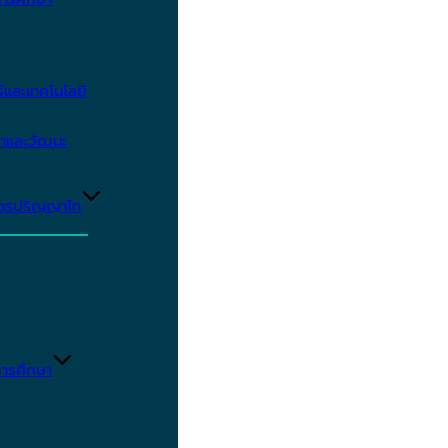
และเทคโนโลยี
ษาและวัฒนะ
ูตรปริญญาโท
ารศึกษา