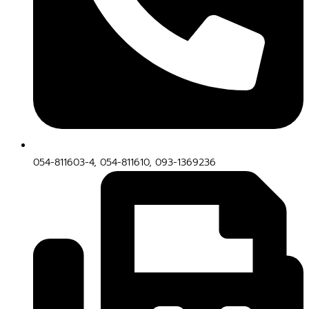
054-811603-4, 054-811610, 093-1369236