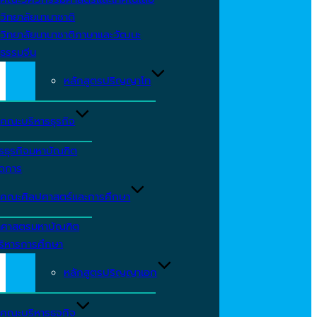
วิทยาลัยนานาชาติ
วิทยาลัยนานาชาติภาษาและวัฒนะ
ธรรมจีน
หลักสูตรปริญญาโท
คณะบริหารธุรกิจ
รธุรกิจมหาบัณฑิต
ัดการ
คณะศิลปศาสตร์และการศึกษา
าศาสตรมหาบัณฑิต
ริหารการศึกษา
หลักสูตรปริญญาเอก
คณะบริหารธุจกิจ