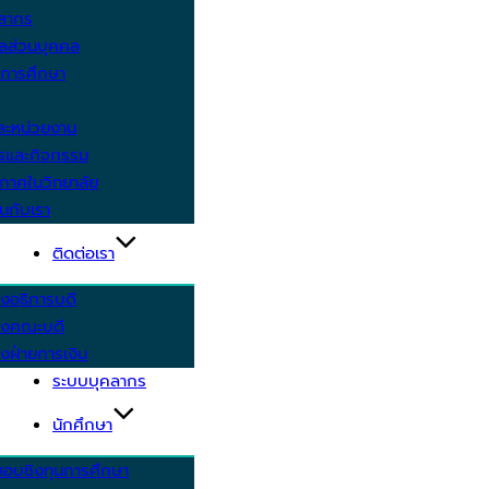
คลากร
ูลส่วนบุคคล
ีการศึกษา
ะหน่วยงาน
ารและกิจกรรม
กาศในวิทยาลัย
นกับเรา
ติดต่อเรา
งอธิการบดี
รงคณะบดี
งฝ่ายการเงิน
ระบบบุคลากร
นักศึกษา
สอบชิงทุนการศึกษา