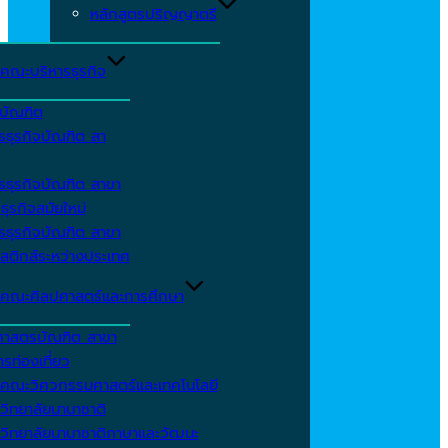
หลักสูตรปริญญาตรี
คณะบริหารธุรกิจ
ีบัณฑิต
รธุรกิจบัณฑิต สา
รธุรกิจบัณฑิต สาขา
ธุรกิจสมัยใหม่
รธุรกิจบัณฑิต สาขา
สติกส์ระหว่างประเทศ
คณะศิลปศาสตร์และการศึกษา
ศาสตรบัณฑิต สาขา
รท่องเที่ยว
คณะวิศวกรรมศาสตร์และเทคโนโลยี
วิทยาลัยนานาชาติ
วิทยาลัยนานาชาติภาษาและวัฒนะ