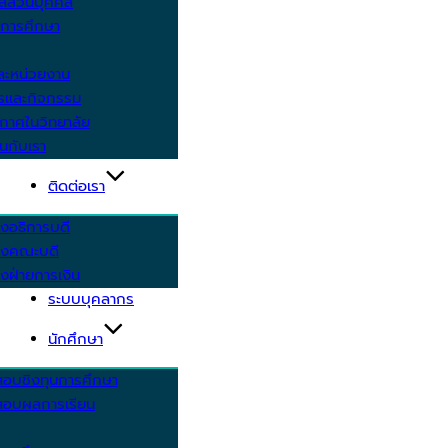
ูลส่วนบุคคล
ีการศึกษา
ะหน่วยงาน
ารและกิจกรรม
กาศในวิทยาลัย
นกับเรา
ติดต่อเรา
งอธิการบดี
รงคณะบดี
งฝ่ายการเงิน
ระบบบุคลากร
นักศึกษา
สอบชิงทุนการศึกษา
อบผลการเรียน