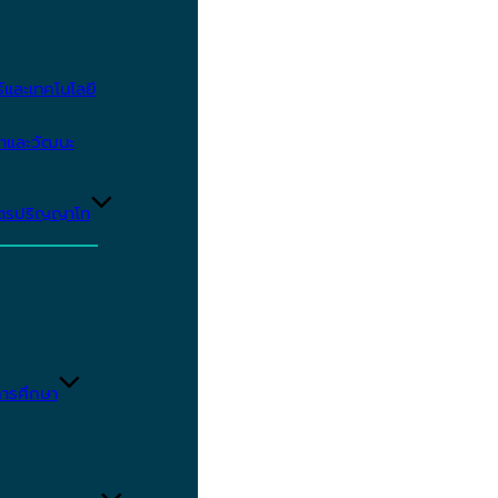
และเทคโนโลยี
ษาและวัฒนะ
ูตรปริญญาโท
ารศึกษา