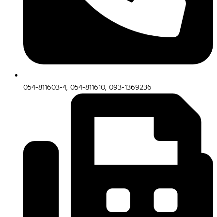
054-811603-4, 054-811610, 093-1369236