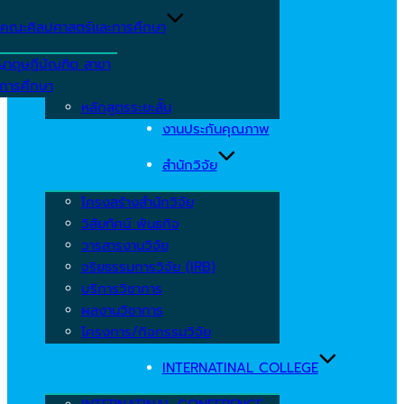
คณะศิลปศาสตร์และการศึกษา
ญาดุษฎีบัณฑิต สาขา
รการศึกษา
หลักสูตรระยะสั้น
งานประกันคุณภาพ
สำนักวิจัย
โครงสร้างสำนักวิจัย
วิสัยทัศน์ พันธกิจ
วารสารงานวิจัย
จริยธรรมการวิจัย (IRB)
บริการวิชาการ
ผลงานวิชาการ
โครงการ/กิจกรรมวิจัย
INTERNATINAL COLLEGE