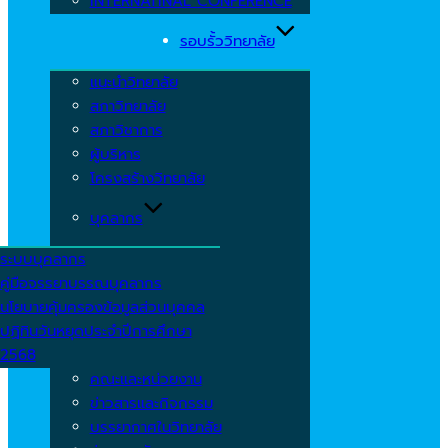
INTERNATINAL CONFERENCE
รอบรั้ววิทยาลัย
แนะนำวิทยาลัย
สภาวิทยาลัย
สภาวิชาการ
ผู้บริหาร
โครงสร้างวิทยาลัย
บุคลากร
ระบบบุคลากร
คู่มือจรรยาบรรณบุคลากร
นโยบายคุ้มครองข้อมูลส่วนบุคคล
ปฏิทินวันหยุดประจำปีการศึกษา
2568
คณะและหน่วยงาน
ข่าวสารและกิจกรรม
บรรยากาศในวิทยาลัย