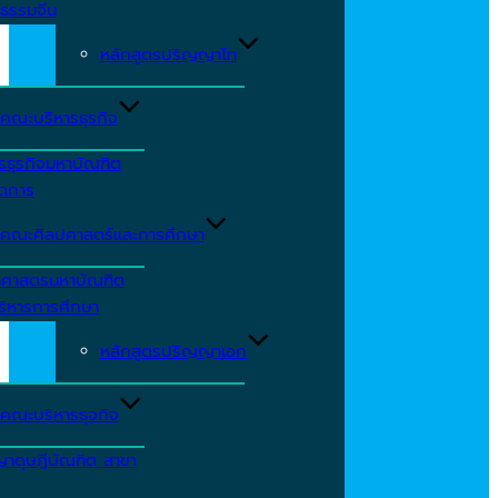
ธรรมจีน
หลักสูตรปริญญาโท
คณะบริหารธุรกิจ
รธุรกิจมหาบัณฑิต
ัดการ
คณะศิลปศาสตร์และการศึกษา
าศาสตรมหาบัณฑิต
ริหารการศึกษา
หลักสูตรปริญญาเอก
คณะบริหารธุจกิจ
ญาดุษฎีบัณฑิต สาขา
ร