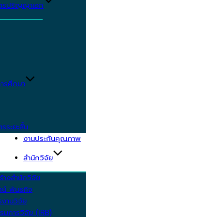
ูตรปริญญาเอก
ารศึกษา
ตรระยะสั้น
งานประกันคุณภาพ
สำนักวิจัย
้างสำนักวิจัย
ัศน์ พันธกิจ
งานวิจัย
รมการวิจัย (IRB)