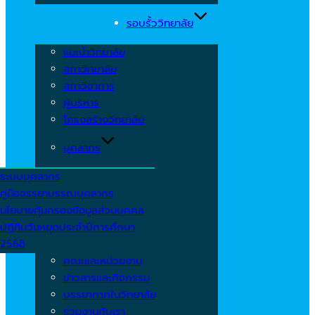
รอบรั้ววิทยาลัย
แนะนำวิทยาลัย
สภาวิทยาลัย
สภาวิชาการ
ผู้บริหาร
โครงสร้างวิทยาลัย
บุคลากร
ระบบบุคลากร
คู่มือจรรยาบรรณบุคลากร
นโยบายคุ้มครองข้อมูลส่วนบุคคล
ปฏิทินวันหยุดประจำปีการศึกษา
2568
คณะและหน่วยงาน
ข่าวสารและกิจกรรม
บรรยากาศในวิทยาลัย
ร่วมงานกับเรา