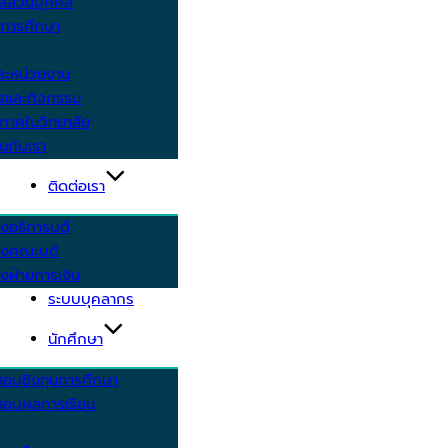
ูลส่วนบุคคล
ีการศึกษา
ะหน่วยงาน
ารและกิจกรรม
กาศในวิทยาลัย
นกับเรา
ติดต่อเรา
งอธิการบดี
รงคณะบดี
งฝ่ายการเงิน
ระบบบุคลากร
นักศึกษา
สอบชิงทุนการศึกษา
อบผลการเรียน