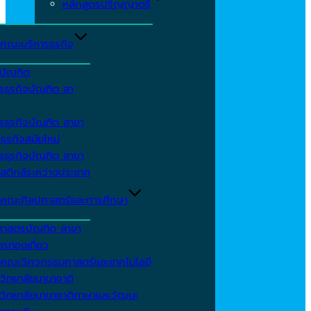
หลักสูตรปริญญาตรี
คณะบริหารธุรกิจ
ีบัณฑิต
รธุรกิจบัณฑิต สา
รธุรกิจบัณฑิต สาขา
ธุรกิจสมัยใหม่
รธุรกิจบัณฑิต สาขา
สติกส์ระหว่างประเทศ
คณะศิลปศาสตร์และการศึกษา
ศาสตรบัณฑิต สาขา
รท่องเที่ยว
คณะวิศวกรรมศาสตร์และเทคโนโลยี
วิทยาลัยนานาชาติ
วิทยาลัยนานาชาติภาษาและวัฒนะ