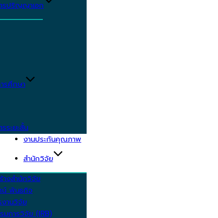
ูตรปริญญาเอก
ารศึกษา
ตรระยะสั้น
งานประกันคุณภาพ
สำนักวิจัย
้างสำนักวิจัย
ัศน์ พันธกิจ
งานวิจัย
รมการวิจัย (IRB)