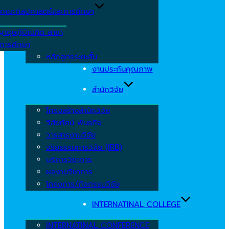
คณะศิลปศาสตร์และการศึกษา
ญาดุษฎีบัณฑิต สาขา
รการศึกษา
หลักสูตรระยะสั้น
งานประกันคุณภาพ
สำนักวิจัย
โครงสร้างสำนักวิจัย
วิสัยทัศน์ พันธกิจ
วารสารงานวิจัย
จริยธรรมการวิจัย (IRB)
บริการวิชาการ
ผลงานวิชาการ
โครงการ/กิจกรรมวิจัย
INTERNATINAL COLLEGE
INTERNATINAL CONFERENCE