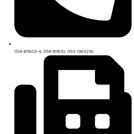
054-811603-4, 054-811610, 093-1369236