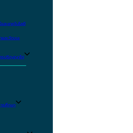
และเทคโนโลยี
ษาและวัฒนะ
ูตรปริญญาโท
ารศึกษา