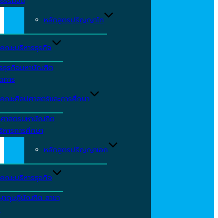
ธรรมจีน
หลักสูตรปริญญาโท
คณะบริหารธุรกิจ
รธุรกิจมหาบัณฑิต
ัดการ
คณะศิลปศาสตร์และการศึกษา
าศาสตรมหาบัณฑิต
ริหารการศึกษา
หลักสูตรปริญญาเอก
คณะบริหารธุจกิจ
ญาดุษฎีบัณฑิต สาขา
ร