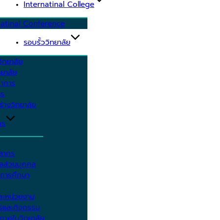
Internatinal College
natinal Conference
รอบรั้ววิทยาลัย
ิทยาลัย
ยาลัย
ชาการ
าร
้างวิทยาลัย
กร
คลากร
ูลส่วนบุคคล
ีการศึกษา
ะหน่วยงาน
ารและกิจกรรม
กาศในวิทยาลัย