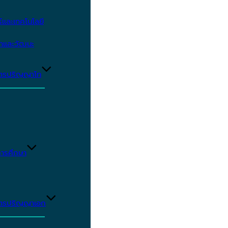
และเทคโนโลยี
ษาและวัฒนะ
ูตรปริญญาโท
ารศึกษา
ูตรปริญญาเอก