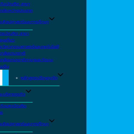
รกิจบัณฑิต สาขา
กส์ระหว่างประเทศ
ะศิลปศาสตร์และการศึกษา
ตรบัณฑิต สาขา
องเที่ยว
ะวิศวกรรมศาสตร์และเทคโนโลยี
ยาลัยนานาชาติ
ทยาลัยนานาชาติภาษาและวัฒนะ
รมจีน
หลักสูตรปริญญาโท
ะบริหารธุรกิจ
รกิจมหาบัณฑิต
าร
ะศิลปศาสตร์และการศึกษา