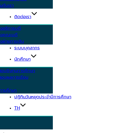
นกับเรา
ติดต่อเรา
งอธิการบดี
รงคณะบดี
งฝ่ายการเงิน
ระบบบุคลากร
นักศึกษา
สอบชิงทุนการศึกษา
อบผลการเรียน
การศึกษา
ปฏิทินวันหยุดประจำปีการศึกษา
TH