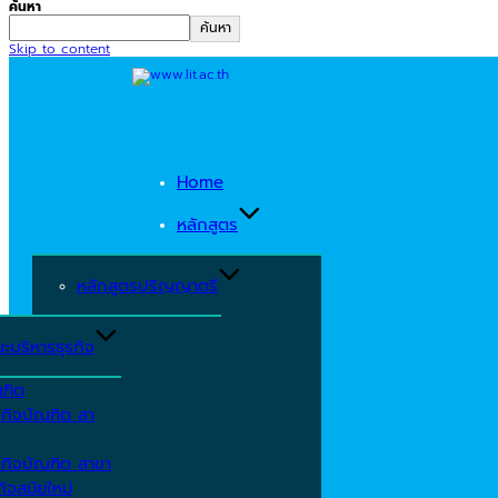
ค้นหา
ค้นหา
Skip to content
Home
หลักสูตร
หลักสูตรปริญญาตรี
ะบริหารธุรกิจ
ณฑิต
รกิจบัณฑิต สา
รกิจบัณฑิต สาขา
ิจสมัยใหม่