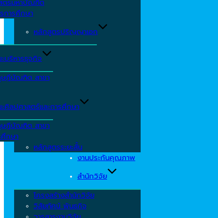
าสตรมหาบัณฑิต
ารการศึกษา
หลักสูตรปริญญาเอก
ะบริหารธุจกิจ
ุษฎีบัณฑิต สาขา
ะศิลปศาสตร์และการศึกษา
ุษฎีบัณฑิต สาขา
รศึกษา
หลักสูตรระยะสั้น
งานประกันคุณภาพ
สำนักวิจัย
โครงสร้างสำนักวิจัย
วิสัยทัศน์ พันธกิจ
วารสารงานวิจัย