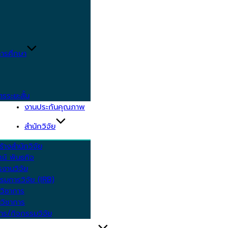
ารศึกษา
ตรระยะสั้น
งานประกันคุณภาพ
สำนักวิจัย
้างสำนักวิจัย
ัศน์ พันธกิจ
งานวิจัย
รมการวิจัย (IRB)
วิชาการ
วิชาการ
าร/กิจกรรมวิจัย