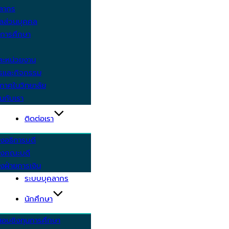
คลากร
ูลส่วนบุคคล
ีการศึกษา
ะหน่วยงาน
ารและกิจกรรม
กาศในวิทยาลัย
นกับเรา
ติดต่อเรา
งอธิการบดี
รงคณะบดี
งฝ่ายการเงิน
ระบบบุคลากร
นักศึกษา
สอบชิงทุนการศึกษา