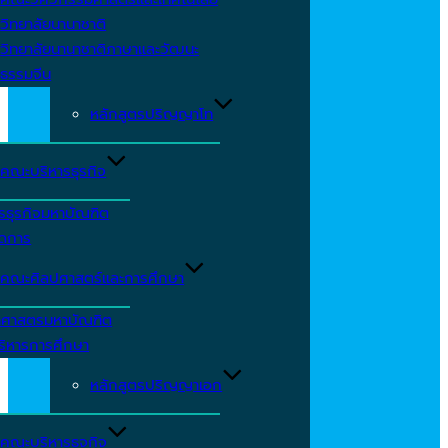
วิทยาลัยนานาชาติ
วิทยาลัยนานาชาติภาษาและวัฒนะ
ธรรมจีน
หลักสูตรปริญญาโท
คณะบริหารธุรกิจ
รธุรกิจมหาบัณฑิต
ัดการ
คณะศิลปศาสตร์และการศึกษา
าศาสตรมหาบัณฑิต
ริหารการศึกษา
หลักสูตรปริญญาเอก
คณะบริหารธุจกิจ