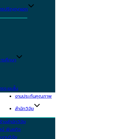
ูตรปริญญาเอก
ารศึกษา
ตรระยะสั้น
งานประกันคุณภาพ
สำนักวิจัย
้างสำนักวิจัย
ัศน์ พันธกิจ
งานวิจัย