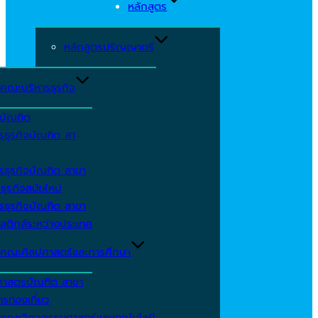
หลักสูตร
หลักสูตรปริญญาตรี
คณะบริหารธุรกิจ
ีบัณฑิต
รธุรกิจบัณฑิต สา
รธุรกิจบัณฑิต สาขา
ธุรกิจสมัยใหม่
รธุรกิจบัณฑิต สาขา
สติกส์ระหว่างประเทศ
คณะศิลปศาสตร์และการศึกษา
ศาสตรบัณฑิต สาขา
รท่องเที่ยว
คณะวิศวกรรมศาสตร์และเทคโนโลยี