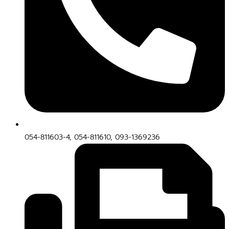
054-811603-4, 054-811610, 093-1369236