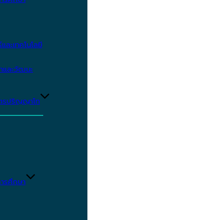
และเทคโนโลยี
ษาและวัฒนะ
ูตรปริญญาโท
ารศึกษา