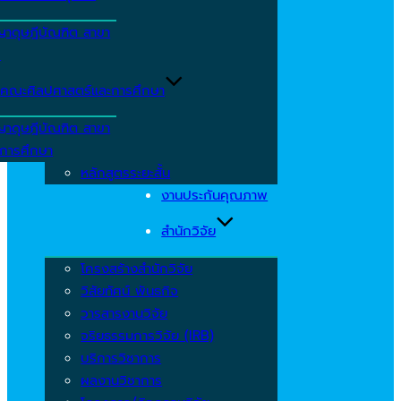
ญาดุษฎีบัณฑิต สาขา
ร
คณะศิลปศาสตร์และการศึกษา
ญาดุษฎีบัณฑิต สาขา
รการศึกษา
หลักสูตรระยะสั้น
งานประกันคุณภาพ
สำนักวิจัย
โครงสร้างสำนักวิจัย
วิสัยทัศน์ พันธกิจ
วารสารงานวิจัย
จริยธรรมการวิจัย (IRB)
บริการวิชาการ
ผลงานวิชาการ