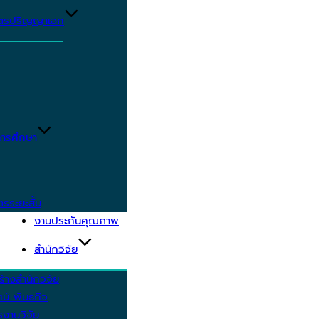
ูตรปริญญาเอก
ารศึกษา
ตรระยะสั้น
งานประกันคุณภาพ
สำนักวิจัย
้างสำนักวิจัย
ัศน์ พันธกิจ
งานวิจัย