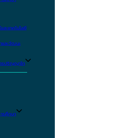
และเทคโนโลยี
ษาและวัฒนะ
ูตรปริญญาโท
ารศึกษา