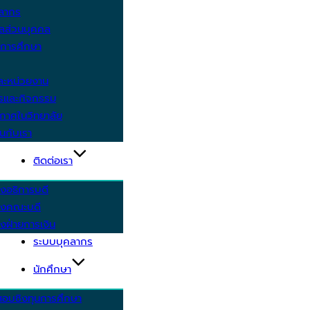
คลากร
ูลส่วนบุคคล
ีการศึกษา
ะหน่วยงาน
ารและกิจกรรม
กาศในวิทยาลัย
นกับเรา
ติดต่อเรา
งอธิการบดี
รงคณะบดี
งฝ่ายการเงิน
ระบบบุคลากร
นักศึกษา
สอบชิงทุนการศึกษา