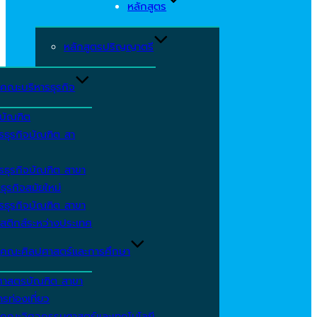
หลักสูตร
หลักสูตรปริญญาตรี
คณะบริหารธุรกิจ
ีบัณฑิต
รธุรกิจบัณฑิต สา
รธุรกิจบัณฑิต สาขา
ธุรกิจสมัยใหม่
รธุรกิจบัณฑิต สาขา
สติกส์ระหว่างประเทศ
คณะศิลปศาสตร์และการศึกษา
ศาสตรบัณฑิต สาขา
รท่องเที่ยว
คณะวิศวกรรมศาสตร์และเทคโนโลยี