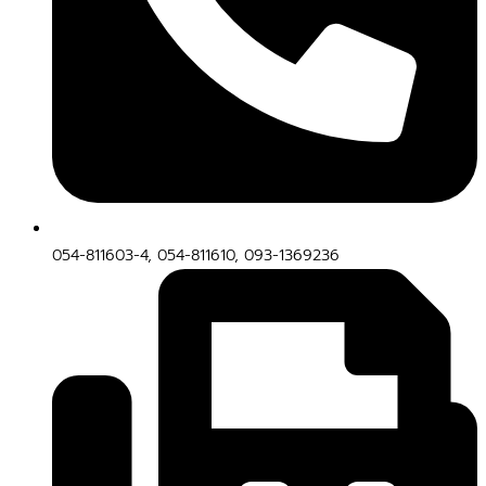
054-811603-4, 054-811610, 093-1369236