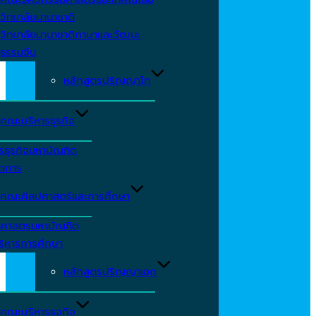
วิทยาลัยนานาชาติ
วิทยาลัยนานาชาติภาษาและวัฒนะ
ธรรมจีน
หลักสูตรปริญญาโท
คณะบริหารธุรกิจ
รธุรกิจมหาบัณฑิต
ัดการ
คณะศิลปศาสตร์และการศึกษา
าศาสตรมหาบัณฑิต
ริหารการศึกษา
หลักสูตรปริญญาเอก
คณะบริหารธุจกิจ