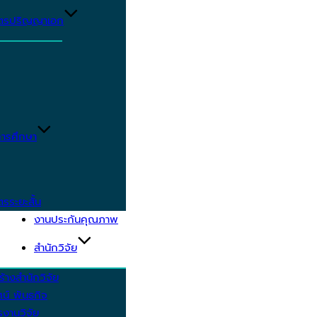
ูตรปริญญาเอก
ารศึกษา
ตรระยะสั้น
งานประกันคุณภาพ
สำนักวิจัย
้างสำนักวิจัย
ัศน์ พันธกิจ
งานวิจัย