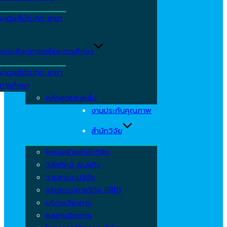
ญาดุษฎีบัณฑิต สาขา
ร
คณะศิลปศาสตร์และการศึกษา
ญาดุษฎีบัณฑิต สาขา
รการศึกษา
หลักสูตรระยะสั้น
งานประกันคุณภาพ
สำนักวิจัย
โครงสร้างสำนักวิจัย
วิสัยทัศน์ พันธกิจ
วารสารงานวิจัย
จริยธรรมการวิจัย (IRB)
บริการวิชาการ
ผลงานวิชาการ