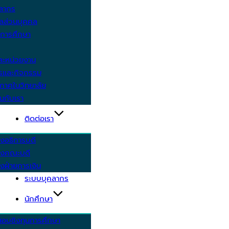
คลากร
ูลส่วนบุคคล
ีการศึกษา
ะหน่วยงาน
ารและกิจกรรม
กาศในวิทยาลัย
นกับเรา
ติดต่อเรา
งอธิการบดี
รงคณะบดี
งฝ่ายการเงิน
ระบบบุคลากร
นักศึกษา
สอบชิงทุนการศึกษา