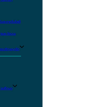
และเทคโนโลยี
ษาและวัฒนะ
ูตรปริญญาโท
ารศึกษา