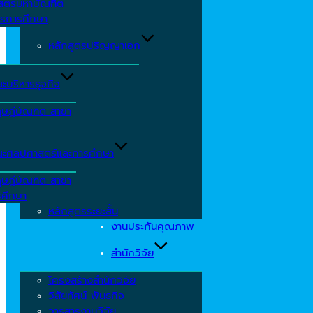
าสตรมหาบัณฑิต
ารการศึกษา
หลักสูตรปริญญาเอก
ะบริหารธุจกิจ
ุษฎีบัณฑิต สาขา
ะศิลปศาสตร์และการศึกษา
ุษฎีบัณฑิต สาขา
รศึกษา
หลักสูตรระยะสั้น
งานประกันคุณภาพ
สำนักวิจัย
โครงสร้างสำนักวิจัย
วิสัยทัศน์ พันธกิจ
วารสารงานวิจัย