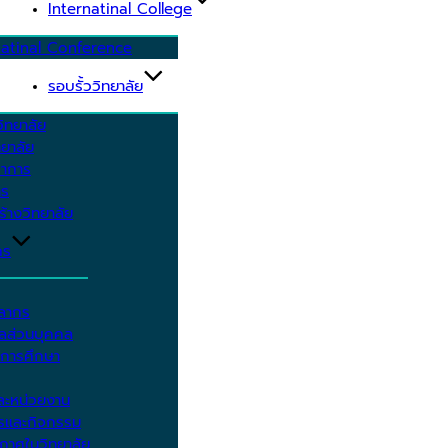
Internatinal College
natinal Conference
รอบรั้ววิทยาลัย
ิทยาลัย
ยาลัย
ชาการ
าร
้างวิทยาลัย
กร
คลากร
ูลส่วนบุคคล
ีการศึกษา
ะหน่วยงาน
ารและกิจกรรม
กาศในวิทยาลัย