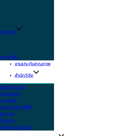
ารศึกษา
ตรระยะสั้น
งานประกันคุณภาพ
สำนักวิจัย
้างสำนักวิจัย
ัศน์ พันธกิจ
งานวิจัย
รมการวิจัย (IRB)
วิชาการ
วิชาการ
าร/กิจกรรมวิจัย