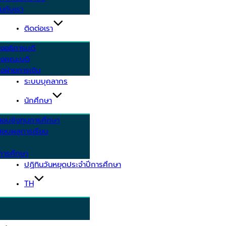
นกับเรา
ติดต่อเรา
งอธิการบดี
รงคณะบดี
งฝ่ายการเงิน
ระบบบุคลากร
นักศึกษา
สอบชิงทุนการศึกษา
อบผลการเรียน
การศึกษา
ปฏิทินวันหยุดประจำปีการศึกษา
TH