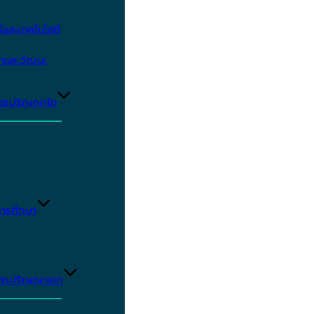
และเทคโนโลยี
ษาและวัฒนะ
ูตรปริญญาโท
ารศึกษา
ูตรปริญญาเอก