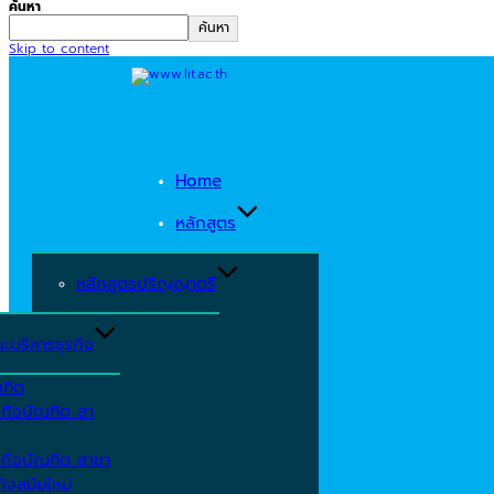
ค้นหา
ค้นหา
Skip to content
Home
หลักสูตร
หลักสูตรปริญญาตรี
ะบริหารธุรกิจ
ณฑิต
รกิจบัณฑิต สา
รกิจบัณฑิต สาขา
ิจสมัยใหม่