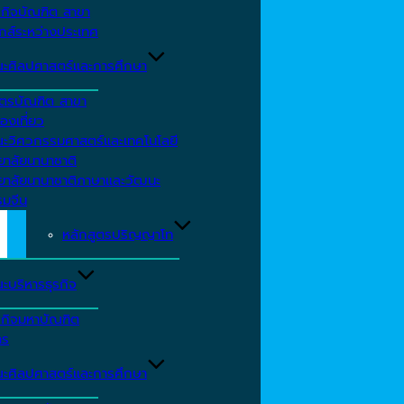
รกิจบัณฑิต สาขา
กส์ระหว่างประเทศ
ะศิลปศาสตร์และการศึกษา
ตรบัณฑิต สาขา
องเที่ยว
ะวิศวกรรมศาสตร์และเทคโนโลยี
ยาลัยนานาชาติ
ทยาลัยนานาชาติภาษาและวัฒนะ
รมจีน
หลักสูตรปริญญาโท
ะบริหารธุรกิจ
รกิจมหาบัณฑิต
าร
ะศิลปศาสตร์และการศึกษา