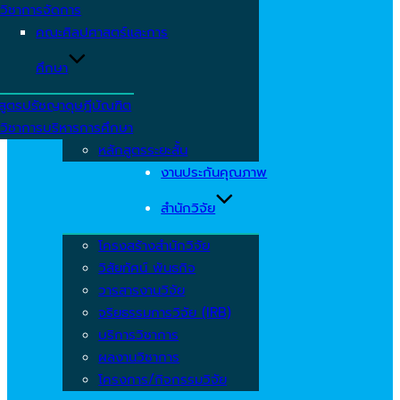
วิชาการจัดการ
คณะศิลปศาสตร์และการ
ศึกษา
สูตรปรัชญาดุษฎีบัณฑิต
วิชาการบริหารการศึกษา
หลักสูตรระยะสั้น
งานประกันคุณภาพ
สำนักวิจัย
โครงสร้างสำนักวิจัย
วิสัยทัศน์ พันธกิจ
วารสารงานวิจัย
จริยธรรมการวิจัย (IRB)
บริการวิชาการ
ผลงานวิชาการ
โครงการ/กิจกรรมวิจัย