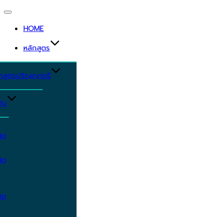
Toggle
navigation
HOME
หลักสูตร
ักสูตรปริญญาตรี
ิจ
ิต
ิต
ิต