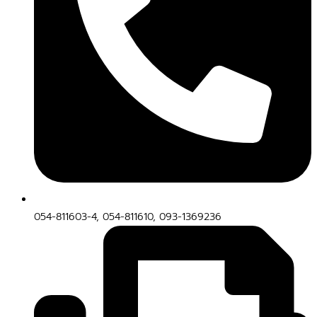
054-811603-4, 054-811610, 093-1369236