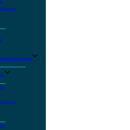
าร
ร์และการ
ร
ักสูตรปริญญาเอก
กิจ
ฑิต
ร์และการ
ฑิต