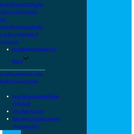
สูตรบริหารธุรกิจบัณฑิต
วิชาการจัดการธุรกิจ
ใหม่
สูตรบริหารธุรกิจบัณฑิต
การจัดการโลจิสติกส์
่างประเทศ
คณะศิลปศาสตร์และการ
ศึกษา
สูตรศิลปศาสตรบัณฑิต
าอุตสาหกรรมการท่อง
ว
คณะวิศวกรรมศาสตร์และ
เทคโนโลยี
วิทยาลัยนานาชาติ
วิทยาลัยนานาชาติภาษาและ
วัฒนะธรรมจีน