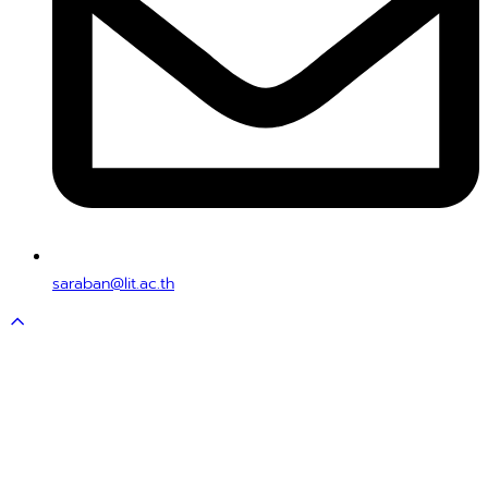
saraban@lit.ac.th
Scroll
to
top