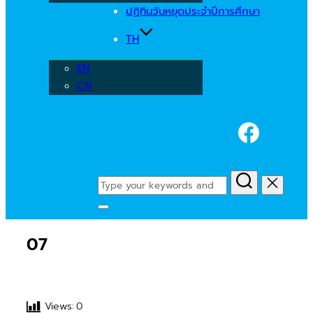
ปฏิทินวันหยุดประจำปีการศึกษา
TH
EN
CN
Faceb
Search
for:
Toggle
sidebar
07
&
navigation
Views:
0