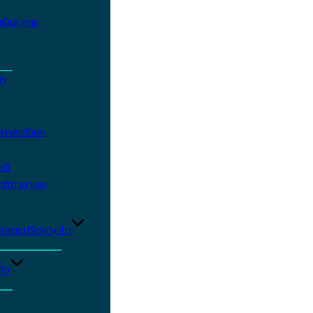
ร์และการ
ิต
ศาสตร์และ
าติ
าติภาษาและ
ักสูตรปริญญาโท
ิจ