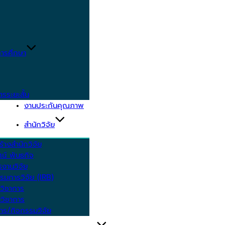
ารศึกษา
ตรระยะสั้น
งานประกันคุณภาพ
สำนักวิจัย
้างสำนักวิจัย
ัศน์ พันธกิจ
งานวิจัย
รมการวิจัย (IRB)
วิชาการ
วิชาการ
าร/กิจกรรมวิจัย