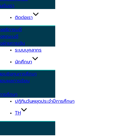
นกับเรา
ติดต่อเรา
งอธิการบดี
รงคณะบดี
งฝ่ายการเงิน
ระบบบุคลากร
นักศึกษา
สอบชิงทุนการศึกษา
อบผลการเรียน
การศึกษา
ปฏิทินวันหยุดประจำปีการศึกษา
TH