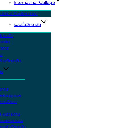
Internatinal College
natinal Conference
รอบรั้ววิทยาลัย
ิทยาลัย
ยาลัย
ชาการ
าร
้างวิทยาลัย
กร
คลากร
ูลส่วนบุคคล
ีการศึกษา
ะหน่วยงาน
ารและกิจกรรม
กาศในวิทยาลัย