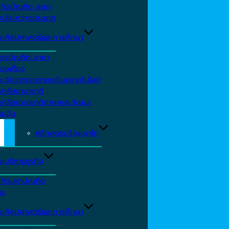
รกิจบัณฑิต สาขา
กส์ระหว่างประเทศ
ะศิลปศาสตร์และการศึกษา
ตรบัณฑิต สาขา
องเที่ยว
ะวิศวกรรมศาสตร์และเทคโนโลยี
ยาลัยนานาชาติ
ทยาลัยนานาชาติภาษาและวัฒนะ
รมจีน
หลักสูตรปริญญาโท
ะบริหารธุรกิจ
รกิจมหาบัณฑิต
าร
ะศิลปศาสตร์และการศึกษา