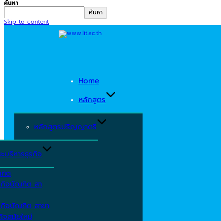
ค้นหา
ค้นหา
Skip to content
Home
หลักสูตร
หลักสูตรปริญญาตรี
ะบริหารธุรกิจ
ณฑิต
รกิจบัณฑิต สา
รกิจบัณฑิต สาขา
ิจสมัยใหม่