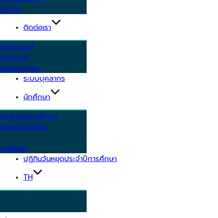
นกับเรา
ติดต่อเรา
งอธิการบดี
รงคณะบดี
งฝ่ายการเงิน
ระบบบุคลากร
นักศึกษา
สอบชิงทุนการศึกษา
อบผลการเรียน
การศึกษา
ปฏิทินวันหยุดประจำปีการศึกษา
TH