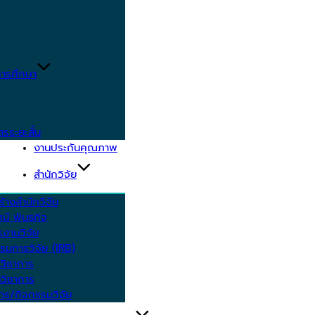
ารศึกษา
ตรระยะสั้น
งานประกันคุณภาพ
สำนักวิจัย
้างสำนักวิจัย
ัศน์ พันธกิจ
งานวิจัย
รมการวิจัย (IRB)
วิชาการ
วิชาการ
าร/กิจกรรมวิจัย