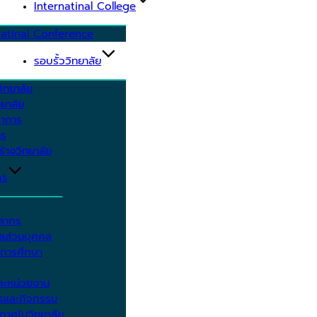
Internatinal College
natinal Conference
รอบรั้ววิทยาลัย
ิทยาลัย
ยาลัย
ชาการ
าร
้างวิทยาลัย
กร
คลากร
ูลส่วนบุคคล
ีการศึกษา
ะหน่วยงาน
ารและกิจกรรม
กาศในวิทยาลัย