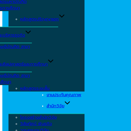
าสตรมหาบัณฑิต
ารการศึกษา
หลักสูตรปริญญาเอก
ะบริหารธุจกิจ
ุษฎีบัณฑิต สาขา
ะศิลปศาสตร์และการศึกษา
ุษฎีบัณฑิต สาขา
รศึกษา
หลักสูตรระยะสั้น
งานประกันคุณภาพ
สำนักวิจัย
โครงสร้างสำนักวิจัย
วิสัยทัศน์ พันธกิจ
วารสารงานวิจัย