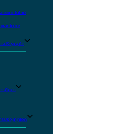
และเทคโนโลยี
ษาและวัฒนะ
ูตรปริญญาโท
ารศึกษา
ูตรปริญญาเอก