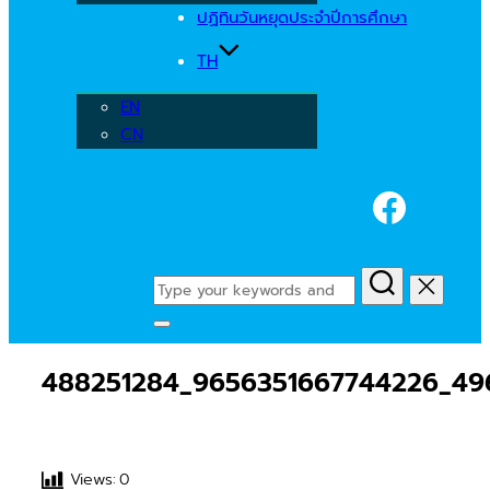
ปฏิทินวันหยุดประจำปีการศึกษา
TH
EN
CN
Faceb
Search
for:
Toggle
sidebar
488251284_9656351667744226_496
&
navigation
Views:
0