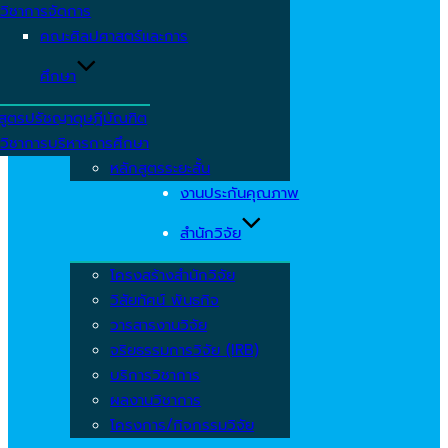
วิชาการจัดการ
คณะศิลปศาสตร์และการ
ศึกษา
สูตรปรัชญาดุษฎีบัณฑิต
วิชาการบริหารการศึกษา
หลักสูตรระยะสั้น
งานประกันคุณภาพ
สำนักวิจัย
โครงสร้างสำนักวิจัย
วิสัยทัศน์ พันธกิจ
วารสารงานวิจัย
จริยธรรมการวิจัย (IRB)
บริการวิชาการ
ผลงานวิชาการ
โครงการ/กิจกรรมวิจัย