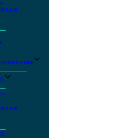
าร
ร์และการ
ร
ักสูตรปริญญาเอก
กิจ
ฑิต
ร์และการ
ฑิต