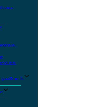
ร์และการ
ิต
ศาสตร์และ
าติ
าติภาษาและ
ักสูตรปริญญาโท
ิจ