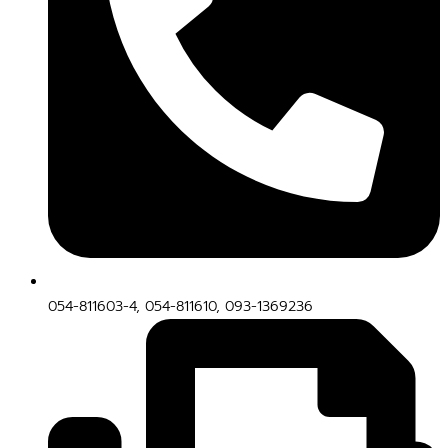
054-811603-4, 054-811610, 093-1369236