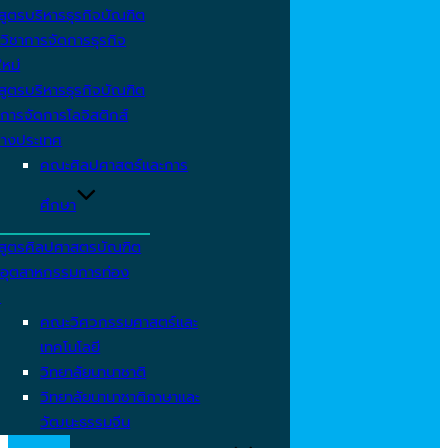
สูตรบริหารธุรกิจบัณฑิต
วิชาการจัดการธุรกิจ
ใหม่
สูตรบริหารธุรกิจบัณฑิต
การจัดการโลจิสติกส์
่างประเทศ
คณะศิลปศาสตร์และการ
ศึกษา
สูตรศิลปศาสตรบัณฑิต
าอุตสาหกรรมการท่อง
ว
คณะวิศวกรรมศาสตร์และ
เทคโนโลยี
วิทยาลัยนานาชาติ
วิทยาลัยนานาชาติภาษาและ
วัฒนะธรรมจีน