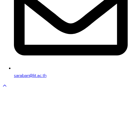
saraban@lit.ac.th
Scroll
to
top