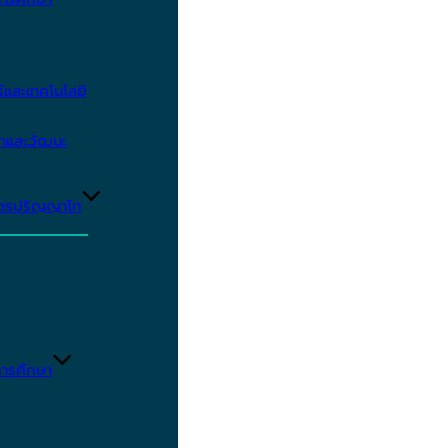
และเทคโนโลยี
ษาและวัฒนะ
ูตรปริญญาโท
ารศึกษา