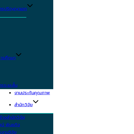
ูตรปริญญาเอก
ารศึกษา
ตรระยะสั้น
งานประกันคุณภาพ
สำนักวิจัย
้างสำนักวิจัย
ัศน์ พันธกิจ
งานวิจัย