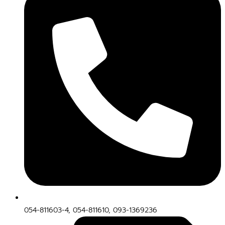
054-811603-4, 054-811610, 093-1369236