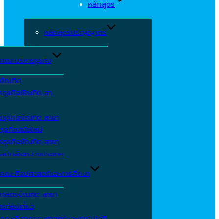
หลักสูตร
หลักสูตรปริญญาตรี
คณะบริหารธุรกิจ
ีบัณฑิต
รธุรกิจบัณฑิต สา
รธุรกิจบัณฑิต สาขา
ธุรกิจสมัยใหม่
รธุรกิจบัณฑิต สาขา
สติกส์ระหว่างประเทศ
คณะศิลปศาสตร์และการศึกษา
ศาสตรบัณฑิต สาขา
รท่องเที่ยว
คณะวิศวกรรมศาสตร์และเทคโนโลยี