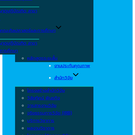
ญาดุษฎีบัณฑิต สาขา
ร
คณะศิลปศาสตร์และการศึกษา
ญาดุษฎีบัณฑิต สาขา
รการศึกษา
หลักสูตรระยะสั้น
งานประกันคุณภาพ
สำนักวิจัย
โครงสร้างสำนักวิจัย
วิสัยทัศน์ พันธกิจ
วารสารงานวิจัย
จริยธรรมการวิจัย (IRB)
บริการวิชาการ
ผลงานวิชาการ