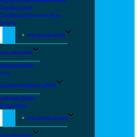
วิทยาลัยนานาชาติ
วิทยาลัยนานาชาติภาษาและวัฒนะ
ธรรมจีน
หลักสูตรปริญญาโท
คณะบริหารธุรกิจ
รธุรกิจมหาบัณฑิต
ัดการ
คณะศิลปศาสตร์และการศึกษา
าศาสตรมหาบัณฑิต
ริหารการศึกษา
หลักสูตรปริญญาเอก
คณะบริหารธุจกิจ