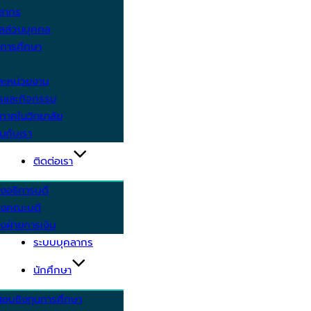
คลากร
ูลส่วนบุคคล
ีการศึกษา
ะหน่วยงาน
ารและกิจกรรม
กาศในวิทยาลัย
นกับเรา
ติดต่อเรา
งอธิการบดี
รงคณะบดี
งฝ่ายการเงิน
ระบบบุคลากร
นักศึกษา
สอบชิงทุนการศึกษา