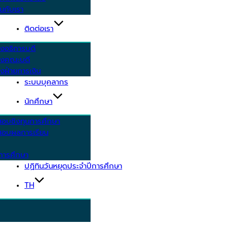
นกับเรา
ติดต่อเรา
งอธิการบดี
รงคณะบดี
งฝ่ายการเงิน
ระบบบุคลากร
นักศึกษา
สอบชิงทุนการศึกษา
อบผลการเรียน
การศึกษา
ปฏิทินวันหยุดประจำปีการศึกษา
TH