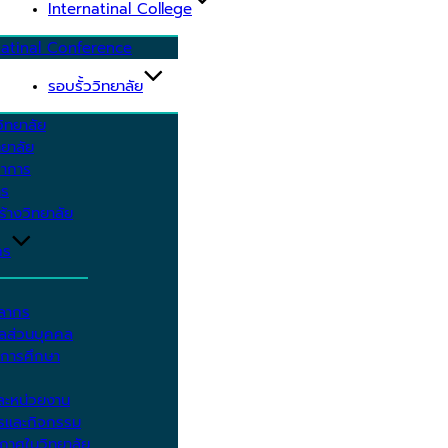
Internatinal College
natinal Conference
รอบรั้ววิทยาลัย
ิทยาลัย
ยาลัย
ชาการ
าร
้างวิทยาลัย
กร
คลากร
ูลส่วนบุคคล
ีการศึกษา
ะหน่วยงาน
ารและกิจกรรม
กาศในวิทยาลัย