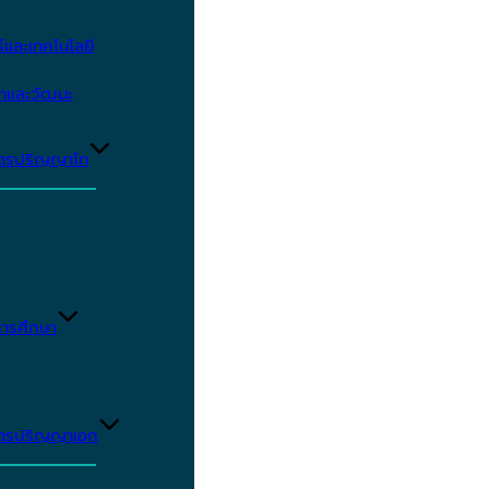
และเทคโนโลยี
ษาและวัฒนะ
ูตรปริญญาโท
ารศึกษา
ูตรปริญญาเอก