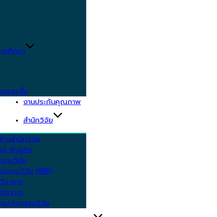
ารศึกษา
ตรระยะสั้น
งานประกันคุณภาพ
สำนักวิจัย
้างสำนักวิจัย
ัศน์ พันธกิจ
งานวิจัย
รมการวิจัย (IRB)
วิชาการ
วิชาการ
าร/กิจกรรมวิจัย