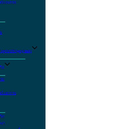
ร์และการ
ร
ักสูตรปริญญาเอก
กิจ
ฑิต
ร์และการ
ฑิต
กษา