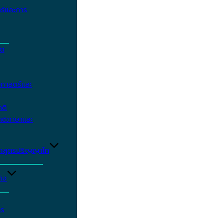
ร์และการ
ิต
ศาสตร์และ
าติ
าติภาษาและ
ักสูตรปริญญาโท
ิจ
าร