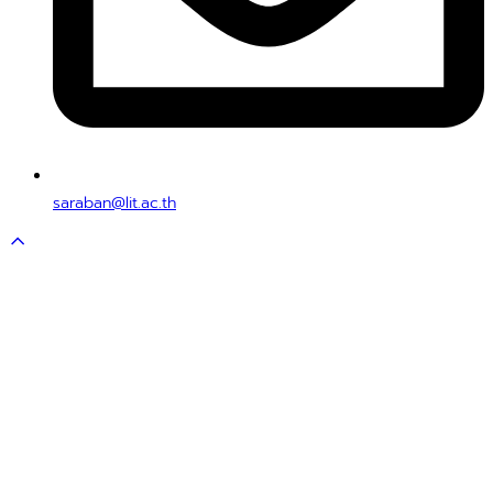
saraban@lit.ac.th
Scroll
to
top