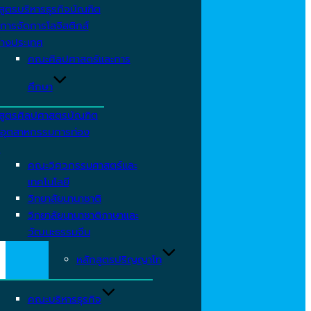
สูตรบริหารธุรกิจบัณฑิต
การจัดการโลจิสติกส์
่างประเทศ
คณะศิลปศาสตร์และการ
ศึกษา
สูตรศิลปศาสตรบัณฑิต
อุตสาหกรรมการท่อง
ว
คณะวิศวกรรมศาสตร์และ
เทคโนโลยี
วิทยาลัยนานาชาติ
วิทยาลัยนานาชาติภาษาและ
วัฒนะธรรมจีน
หลักสูตรปริญญาโท
คณะบริหารธุรกิจ