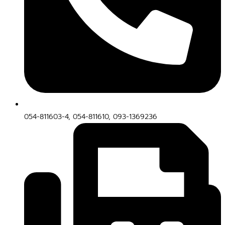
054-811603-4, 054-811610, 093-1369236