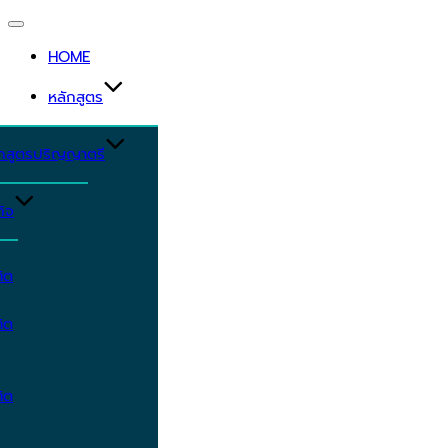
Toggle
navigation
HOME
หลักสูตร
ักสูตรปริญญาตรี
ิจ
ิต
ิต
ิต