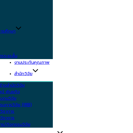
ารศึกษา
ตรระยะสั้น
งานประกันคุณภาพ
สำนักวิจัย
้างสำนักวิจัย
ัศน์ พันธกิจ
งานวิจัย
รมการวิจัย (IRB)
วิชาการ
วิชาการ
าร/กิจกรรมวิจัย