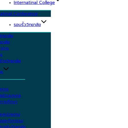
Internatinal College
natinal Conference
รอบรั้ววิทยาลัย
ิทยาลัย
ยาลัย
ชาการ
าร
้างวิทยาลัย
กร
คลากร
ูลส่วนบุคคล
ีการศึกษา
ะหน่วยงาน
ารและกิจกรรม
กาศในวิทยาลัย