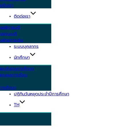
นกับเรา
ติดต่อเรา
งอธิการบดี
รงคณะบดี
งฝ่ายการเงิน
ระบบบุคลากร
นักศึกษา
สอบชิงทุนการศึกษา
อบผลการเรียน
การศึกษา
ปฏิทินวันหยุดประจำปีการศึกษา
TH