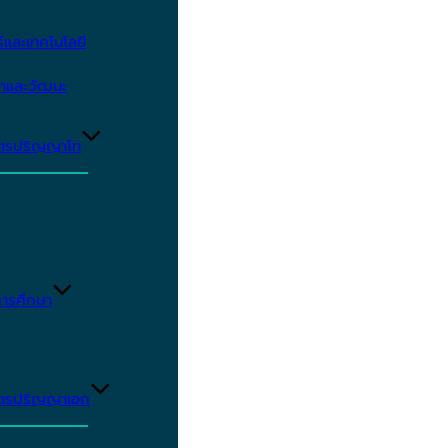
และเทคโนโลยี
ษาและวัฒนะ
ูตรปริญญาโท
ารศึกษา
ูตรปริญญาเอก