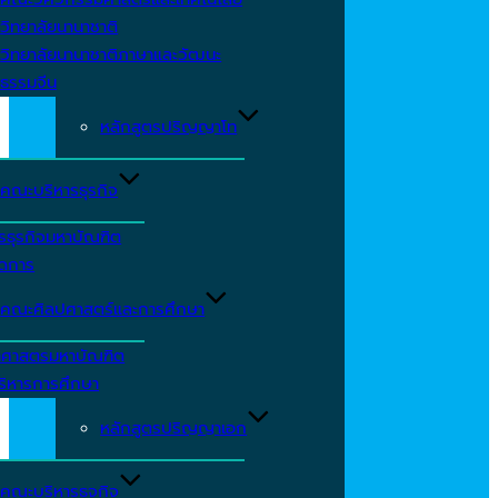
วิทยาลัยนานาชาติ
วิทยาลัยนานาชาติภาษาและวัฒนะ
ธรรมจีน
หลักสูตรปริญญาโท
คณะบริหารธุรกิจ
รธุรกิจมหาบัณฑิต
ัดการ
คณะศิลปศาสตร์และการศึกษา
าศาสตรมหาบัณฑิต
ริหารการศึกษา
หลักสูตรปริญญาเอก
คณะบริหารธุจกิจ