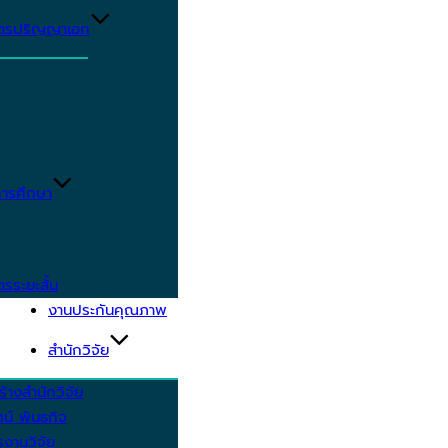
ูตรปริญญาเอก
ารศึกษา
ตรระยะสั้น
งานประกันคุณภาพ
สำนักวิจัย
้างสำนักวิจัย
ัศน์ พันธกิจ
งานวิจัย