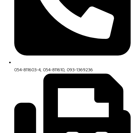
054-811603-4, 054-811610, 093-1369236