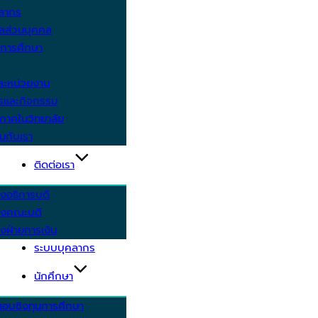
คลากร
ูลส่วนบุคคล
ีการศึกษา
ะหน่วยงาน
ารและกิจกรรม
กาศในวิทยาลัย
นกับเรา
ติดต่อเรา
งอธิการบดี
รงคณะบดี
งฝ่ายการเงิน
ระบบบุคลากร
นักศึกษา
สอบชิงทุนการศึกษา