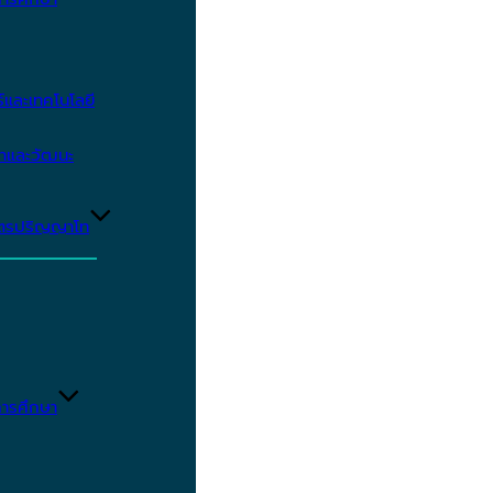
และเทคโนโลยี
ษาและวัฒนะ
ูตรปริญญาโท
ารศึกษา