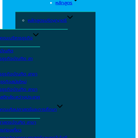
หลักสูตร
หลักสูตรปริญญาตรี
คณะบริหารธุรกิจ
ีบัณฑิต
รธุรกิจบัณฑิต สา
รธุรกิจบัณฑิต สาขา
ธุรกิจสมัยใหม่
รธุรกิจบัณฑิต สาขา
สติกส์ระหว่างประเทศ
คณะศิลปศาสตร์และการศึกษา
ศาสตรบัณฑิต สาขา
รท่องเที่ยว
คณะวิศวกรรมศาสตร์และเทคโนโลยี