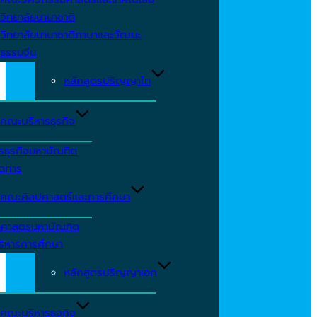
วิทยาลัยนานาชาติ
วิทยาลัยนานาชาติภาษาและวัฒนะ
ธรรมจีน
หลักสูตรปริญญาโท
คณะบริหารธุรกิจ
รธุรกิจมหาบัณฑิต
ัดการ
คณะศิลปศาสตร์และการศึกษา
าศาสตรมหาบัณฑิต
ริหารการศึกษา
หลักสูตรปริญญาเอก
คณะบริหารธุจกิจ