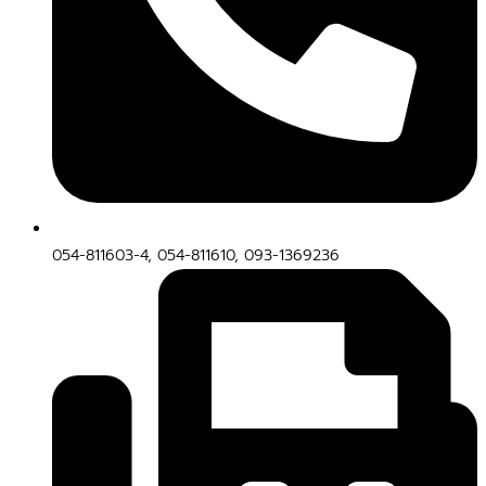
054-811603-4, 054-811610, 093-1369236