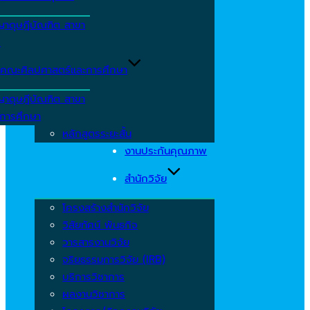
ญาดุษฎีบัณฑิต สาขา
ร
คณะศิลปศาสตร์และการศึกษา
ญาดุษฎีบัณฑิต สาขา
รการศึกษา
หลักสูตรระยะสั้น
งานประกันคุณภาพ
สำนักวิจัย
โครงสร้างสำนักวิจัย
วิสัยทัศน์ พันธกิจ
วารสารงานวิจัย
จริยธรรมการวิจัย (IRB)
บริการวิชาการ
ผลงานวิชาการ