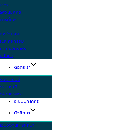
คลากร
ูลส่วนบุคคล
ีการศึกษา
ะหน่วยงาน
ารและกิจกรรม
กาศในวิทยาลัย
นกับเรา
ติดต่อเรา
งอธิการบดี
รงคณะบดี
งฝ่ายการเงิน
ระบบบุคลากร
นักศึกษา
สอบชิงทุนการศึกษา