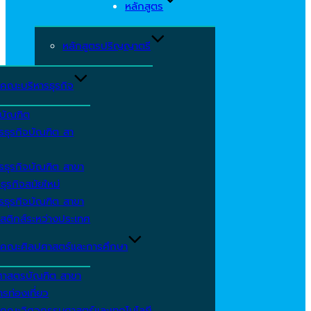
หลักสูตร
หลักสูตรปริญญาตรี
คณะบริหารธุรกิจ
ีบัณฑิต
รธุรกิจบัณฑิต สา
รธุรกิจบัณฑิต สาขา
ธุรกิจสมัยใหม่
รธุรกิจบัณฑิต สาขา
สติกส์ระหว่างประเทศ
คณะศิลปศาสตร์และการศึกษา
ศาสตรบัณฑิต สาขา
รท่องเที่ยว
คณะวิศวกรรมศาสตร์และเทคโนโลยี