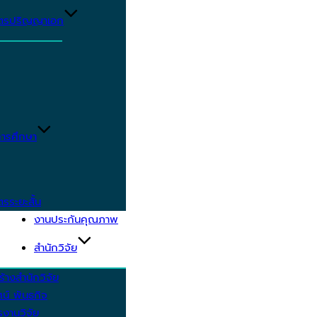
ูตรปริญญาเอก
ารศึกษา
ตรระยะสั้น
งานประกันคุณภาพ
สำนักวิจัย
้างสำนักวิจัย
ัศน์ พันธกิจ
งานวิจัย