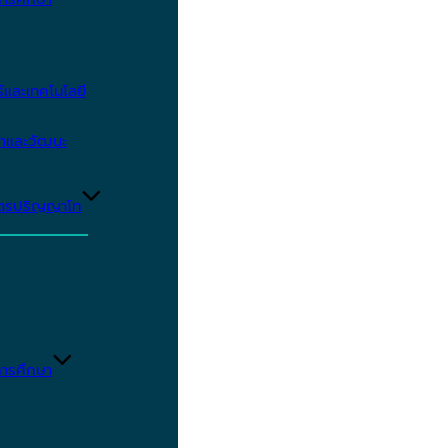
และเทคโนโลยี
ษาและวัฒนะ
ูตรปริญญาโท
ารศึกษา