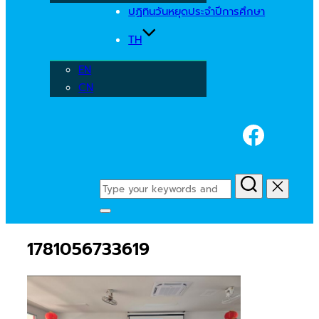
ปฏิทินวันหยุดประจำปีการศึกษา
TH
EN
CN
Faceb
Search
for:
Toggle
sidebar
1781056733619
&
navigation