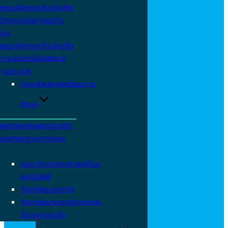
สูตรบริหารธุรกิจบัณฑิต
วิชาการจัดการธุรกิจ
ใหม่
สูตรบริหารธุรกิจบัณฑิต
การจัดการโลจิสติกส์
่างประเทศ
คณะศิลปศาสตร์และการ
ศึกษา
สูตรศิลปศาสตรบัณฑิต
าอุตสาหกรรมการท่อง
ว
คณะวิศวกรรมศาสตร์และ
เทคโนโลยี
วิทยาลัยนานาชาติ
วิทยาลัยนานาชาติภาษาและ
วัฒนะธรรมจีน