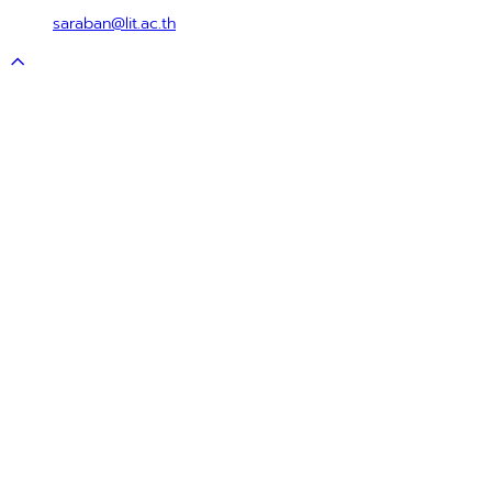
saraban@lit.ac.th
Scroll
to
top