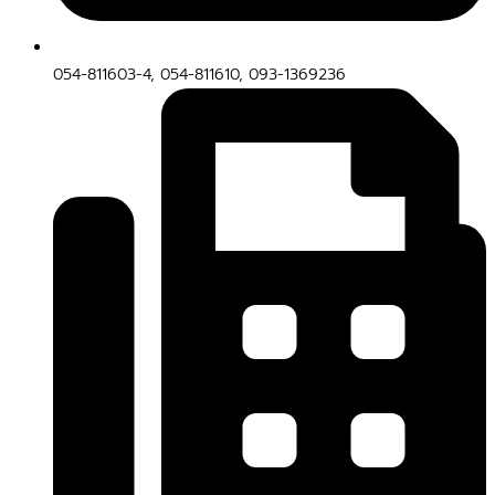
054-811603-4, 054-811610, 093-1369236