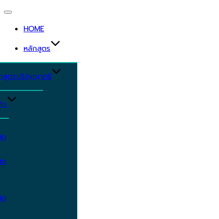
Toggle
navigation
HOME
หลักสูตร
ักสูตรปริญญาตรี
ิจ
ิต
ิต
ิต