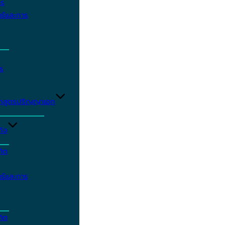
าร
ร์และการ
ร
ักสูตรปริญญาเอก
กิจ
ฑิต
ร์และการ
ฑิต