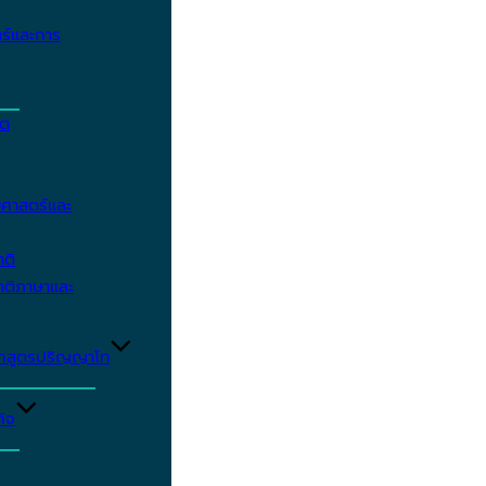
ร์และการ
ิต
ศาสตร์และ
าติ
าติภาษาและ
ักสูตรปริญญาโท
ิจ