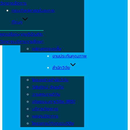
วิชาการจัดการ
คณะศิลปศาสตร์และการ
ศึกษา
สูตรปรัชญาดุษฎีบัณฑิต
วิชาการบริหารการศึกษา
หลักสูตรระยะสั้น
งานประกันคุณภาพ
สำนักวิจัย
โครงสร้างสำนักวิจัย
วิสัยทัศน์ พันธกิจ
วารสารงานวิจัย
จริยธรรมการวิจัย (IRB)
บริการวิชาการ
ผลงานวิชาการ
โครงการ/กิจกรรมวิจัย