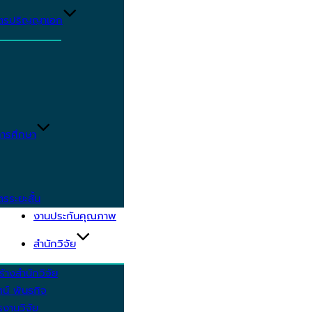
ูตรปริญญาเอก
ารศึกษา
ตรระยะสั้น
งานประกันคุณภาพ
สำนักวิจัย
้างสำนักวิจัย
ัศน์ พันธกิจ
งานวิจัย