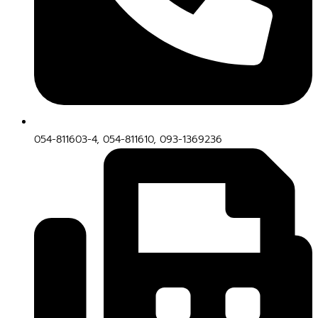
054-811603-4, 054-811610, 093-1369236