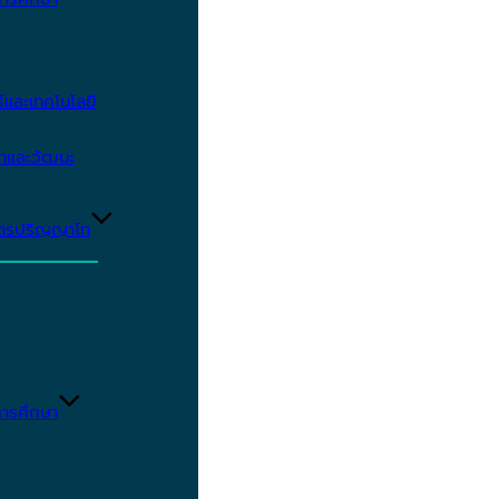
และเทคโนโลยี
ษาและวัฒนะ
ูตรปริญญาโท
ารศึกษา