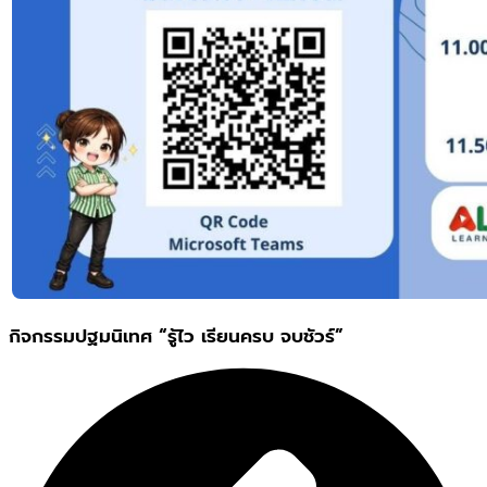
กิจกรรมปฐมนิเทศ “รู้ไว เรียนครบ จบชัวร์”