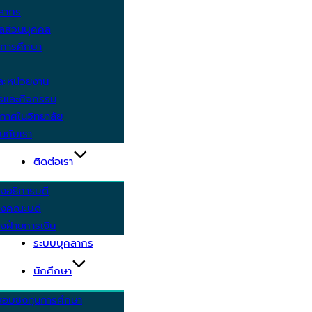
คลากร
ูลส่วนบุคคล
ีการศึกษา
ะหน่วยงาน
ารและกิจกรรม
กาศในวิทยาลัย
นกับเรา
ติดต่อเรา
งอธิการบดี
รงคณะบดี
งฝ่ายการเงิน
ระบบบุคลากร
นักศึกษา
สอบชิงทุนการศึกษา