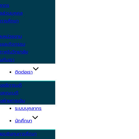
คลากร
ูลส่วนบุคคล
ีการศึกษา
ะหน่วยงาน
ารและกิจกรรม
กาศในวิทยาลัย
นกับเรา
ติดต่อเรา
งอธิการบดี
รงคณะบดี
งฝ่ายการเงิน
ระบบบุคลากร
นักศึกษา
สอบชิงทุนการศึกษา