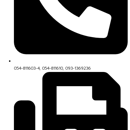
054-811603-4, 054-811610, 093-1369236