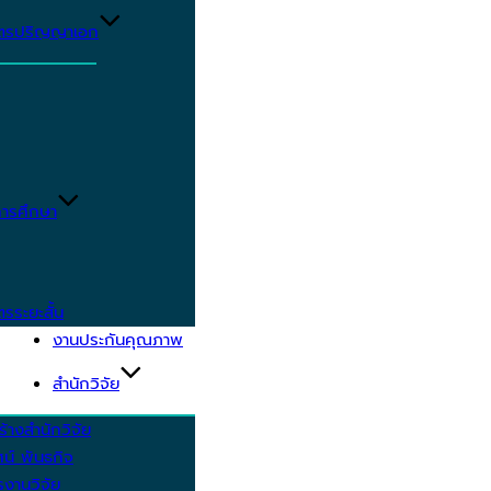
ูตรปริญญาเอก
ารศึกษา
ตรระยะสั้น
งานประกันคุณภาพ
สำนักวิจัย
้างสำนักวิจัย
ัศน์ พันธกิจ
งานวิจัย