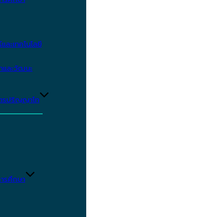
และเทคโนโลยี
ษาและวัฒนะ
ูตรปริญญาโท
ารศึกษา