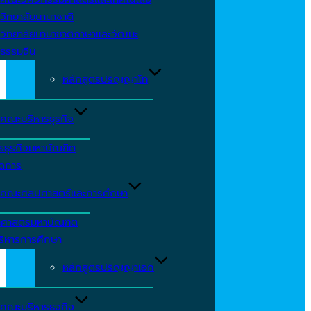
วิทยาลัยนานาชาติ
วิทยาลัยนานาชาติภาษาและวัฒนะ
ธรรมจีน
หลักสูตรปริญญาโท
คณะบริหารธุรกิจ
รธุรกิจมหาบัณฑิต
ัดการ
คณะศิลปศาสตร์และการศึกษา
าศาสตรมหาบัณฑิต
ริหารการศึกษา
หลักสูตรปริญญาเอก
คณะบริหารธุจกิจ