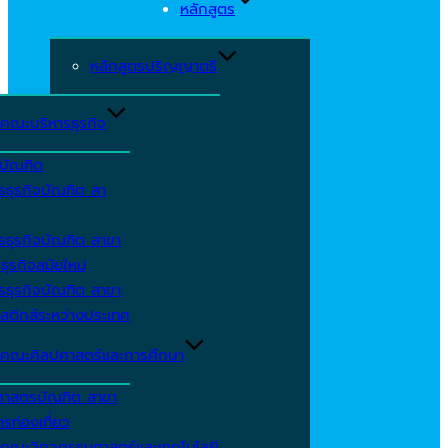
หลักสูตร
หลักสูตรปริญญาตรี
คณะบริหารธุรกิจ
ีบัณฑิต
รธุรกิจบัณฑิต สา
รธุรกิจบัณฑิต สาขา
ธุรกิจสมัยใหม่
รธุรกิจบัณฑิต สาขา
สติกส์ระหว่างประเทศ
คณะศิลปศาสตร์และการศึกษา
ศาสตรบัณฑิต สาขา
รท่องเที่ยว
คณะวิศวกรรมศาสตร์และเทคโนโลยี