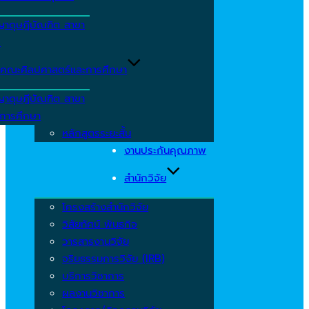
ญาดุษฎีบัณฑิต สาขา
ร
คณะศิลปศาสตร์และการศึกษา
ญาดุษฎีบัณฑิต สาขา
รการศึกษา
หลักสูตรระยะสั้น
งานประกันคุณภาพ
สำนักวิจัย
โครงสร้างสำนักวิจัย
วิสัยทัศน์ พันธกิจ
วารสารงานวิจัย
จริยธรรมการวิจัย (IRB)
บริการวิชาการ
ผลงานวิชาการ