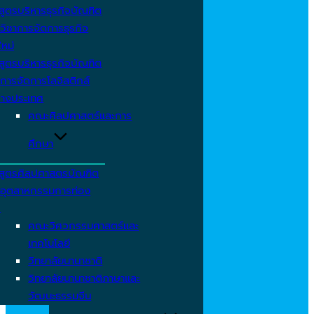
สูตรบริหารธุรกิจบัณฑิต
วิชาการจัดการธุรกิจ
ใหม่
สูตรบริหารธุรกิจบัณฑิต
การจัดการโลจิสติกส์
่างประเทศ
คณะศิลปศาสตร์และการ
ศึกษา
สูตรศิลปศาสตรบัณฑิต
าอุตสาหกรรมการท่อง
ว
คณะวิศวกรรมศาสตร์และ
เทคโนโลยี
วิทยาลัยนานาชาติ
วิทยาลัยนานาชาติภาษาและ
วัฒนะธรรมจีน