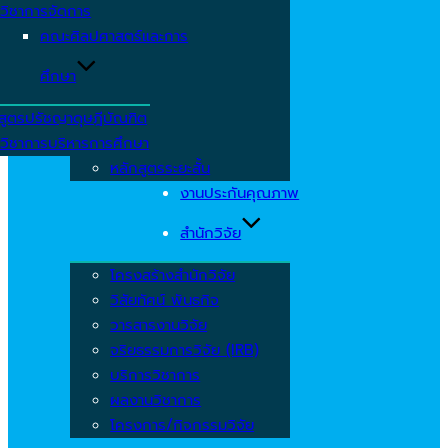
วิชาการจัดการ
คณะศิลปศาสตร์และการ
ศึกษา
สูตรปรัชญาดุษฎีบัณฑิต
วิชาการบริหารการศึกษา
หลักสูตรระยะสั้น
งานประกันคุณภาพ
สำนักวิจัย
โครงสร้างสำนักวิจัย
วิสัยทัศน์ พันธกิจ
วารสารงานวิจัย
จริยธรรมการวิจัย (IRB)
บริการวิชาการ
ผลงานวิชาการ
โครงการ/กิจกรรมวิจัย