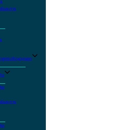
าร
ร์และการ
ร
ักสูตรปริญญาเอก
กิจ
ฑิต
ร์และการ
ฑิต