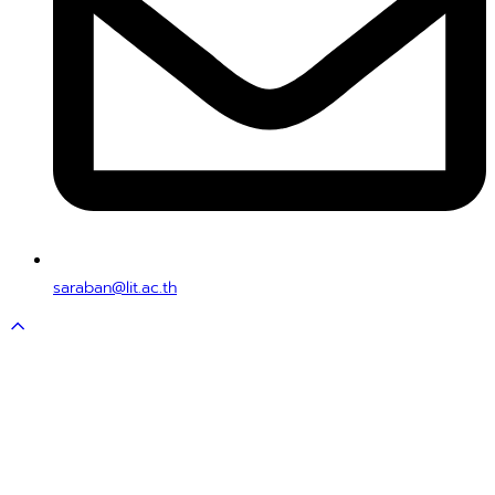
saraban@lit.ac.th
Scroll
to
top