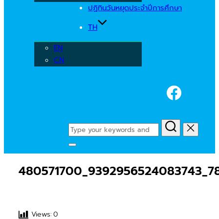
ปฏิทินวันหยุดประจำปีการศึกษา
TH
EN
CN
Faceb
Search
for:
Toggle
sidebar
480571700_9392956524083743_7
&
navigation
Views:
0