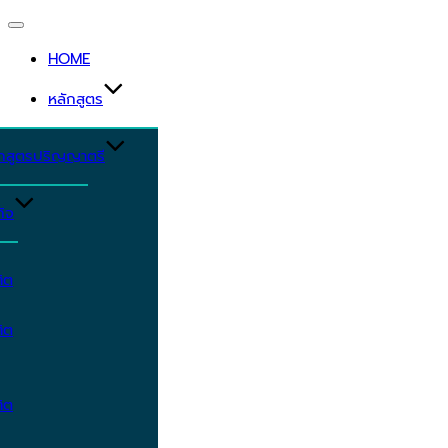
Toggle
navigation
HOME
หลักสูตร
ักสูตรปริญญาตรี
ิจ
ิต
ิต
ิต