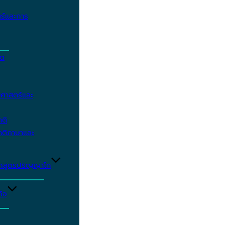
ร์และการ
ิต
ศาสตร์และ
าติ
าติภาษาและ
ักสูตรปริญญาโท
ิจ