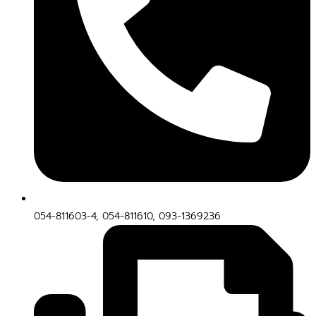
054-811603-4, 054-811610, 093-1369236