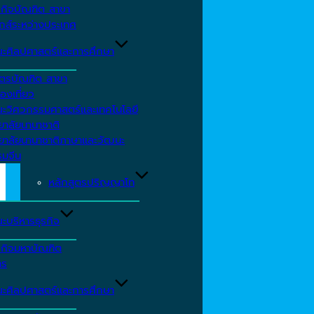
รกิจบัณฑิต สาขา
กส์ระหว่างประเทศ
ะศิลปศาสตร์และการศึกษา
ตรบัณฑิต สาขา
องเที่ยว
ะวิศวกรรมศาสตร์และเทคโนโลยี
ยาลัยนานาชาติ
ทยาลัยนานาชาติภาษาและวัฒนะ
รมจีน
หลักสูตรปริญญาโท
ะบริหารธุรกิจ
รกิจมหาบัณฑิต
าร
ะศิลปศาสตร์และการศึกษา