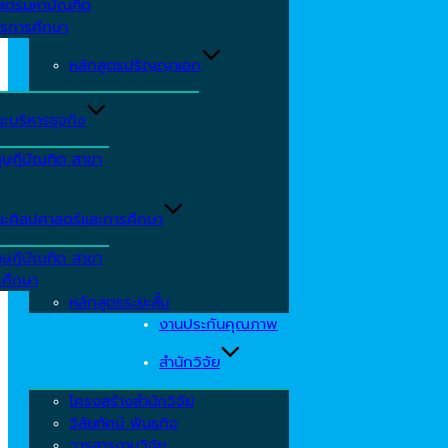
าสตรมหาบัณฑิต
ารการศึกษา
หลักสูตรปริญญาเอก
ะบริหารธุจกิจ
ุษฎีบัณฑิต สาขา
ะศิลปศาสตร์และการศึกษา
ุษฎีบัณฑิต สาขา
รศึกษา
หลักสูตรระยะสั้น
งานประกันคุณภาพ
สำนักวิจัย
โครงสร้างสำนักวิจัย
วิสัยทัศน์ พันธกิจ
วารสารงานวิจัย