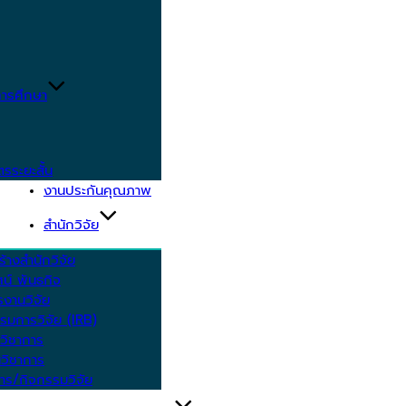
ารศึกษา
ตรระยะสั้น
งานประกันคุณภาพ
สำนักวิจัย
้างสำนักวิจัย
ัศน์ พันธกิจ
งานวิจัย
รมการวิจัย (IRB)
วิชาการ
วิชาการ
าร/กิจกรรมวิจัย