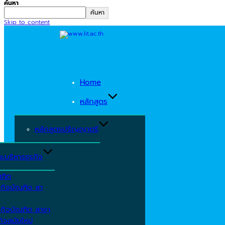
ค้นหา
ค้นหา
Skip to content
Home
หลักสูตร
หลักสูตรปริญญาตรี
ะบริหารธุรกิจ
ณฑิต
รกิจบัณฑิต สา
รกิจบัณฑิต สาขา
ิจสมัยใหม่