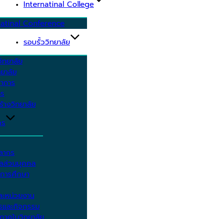
Internatinal College
natinal Conference
รอบรั้ววิทยาลัย
ิทยาลัย
ยาลัย
ชาการ
าร
้างวิทยาลัย
กร
คลากร
ูลส่วนบุคคล
ีการศึกษา
ะหน่วยงาน
ารและกิจกรรม
กาศในวิทยาลัย