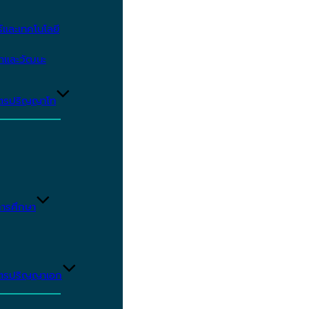
และเทคโนโลยี
ษาและวัฒนะ
ูตรปริญญาโท
ารศึกษา
ูตรปริญญาเอก