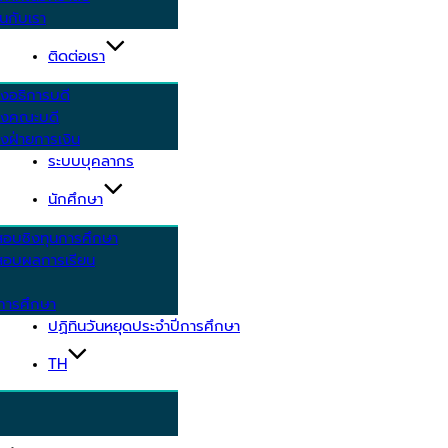
นกับเรา
ติดต่อเรา
งอธิการบดี
รงคณะบดี
งฝ่ายการเงิน
ระบบบุคลากร
นักศึกษา
สอบชิงทุนการศึกษา
อบผลการเรียน
การศึกษา
ปฏิทินวันหยุดประจำปีการศึกษา
TH